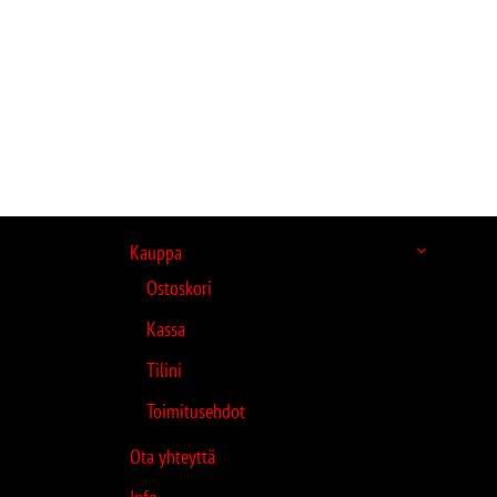
Kauppa
Ostoskori
Kassa
Tilini
Toimitusehdot
Ota yhteyttä