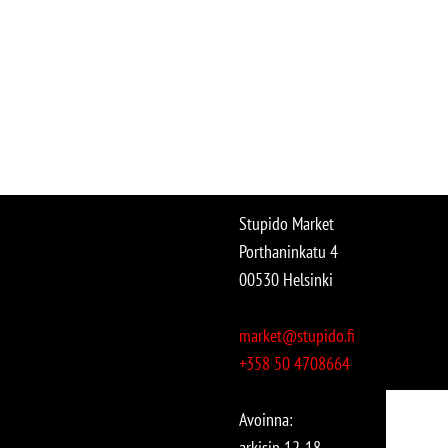
Stupido Market
Porthaninkatu 4
00530 Helsinki
market@stupido.fi
+358 50 4708664
Avoinna:
arkisin 12-18