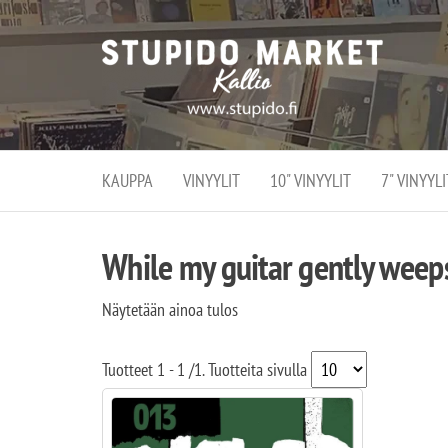
Stupi
Stupido M
vaihtoeht
Marke
erikoistun
verko
verkko- se
kivijalka
ja
Helsingiss
kivija
Kallion
KAUPPA
VINYYLIT
10" VINYYLIT
7" VINYYLI
sydämessä
While my guitar gently weep
Näytetään ainoa tulos
Tuotteet
1 - 1
/
1
. Tuotteita sivulla