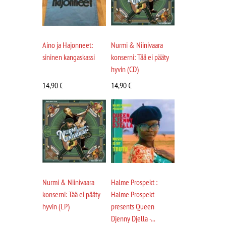
Aino ja Hajonneet:
Nurmi & Niinivaara
sininen kangaskassi
konserni: Tää ei pääty
hyvin (CD)
14,90
€
14,90
€
Nurmi & Niinivaara
Halme Prospekt :
konserni: Tää ei pääty
Halme Prospekt
hyvin (LP)
presents Queen
Djenny Djella -...