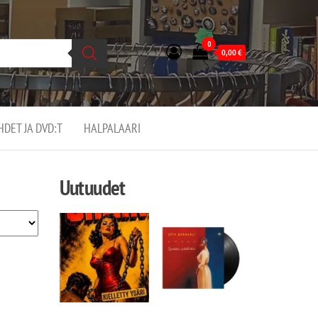
0
0,00
€
EHDET JA DVD:T
HALPALAARI
Uutuudet