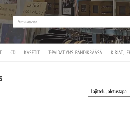
do
arket on
omusaan
t –
ut
ssa
kä
kauppa
ä
lassa
T
CD
KASETIT
T-PAIDAT YMS. BÄNDIKRÄÄSÄ
KIRJAT, L
.
s