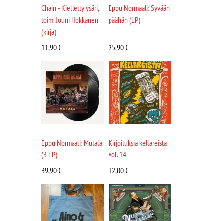
Chain - Kielletty ysäri,
Eppu Normaali: Syvään
toim. Jouni Hokkanen
päähän (LP)
(kirja)
11,90
€
25,90
€
Eppu Normaali: Mutala
Kirjoituksia kellareista
(3 LP)
vol. 14
39,90
€
12,00
€