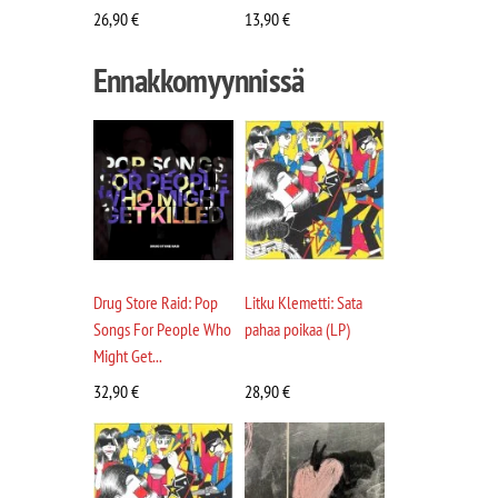
26,90
€
13,90
€
Ennakkomyynnissä
Drug Store Raid: Pop
Litku Klemetti: Sata
Songs For People Who
pahaa poikaa (LP)
Might Get...
32,90
€
28,90
€