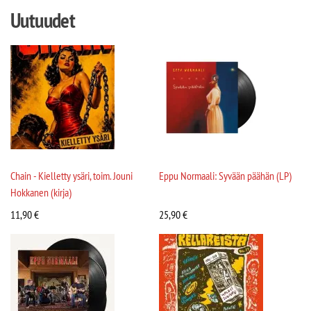
Uutuudet
Chain - Kielletty ysäri, toim. Jouni
Eppu Normaali: Syvään päähän (LP)
Hokkanen (kirja)
11,90
€
25,90
€