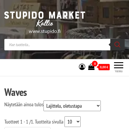
Stupido Market – verkossa ja kivijalassa
Stupido Market on vaihtoehtomusaan
erikoistunut verkko- sekä
kivijalkakauppa Helsingissä Kallion
sydämessä.
0
0,00
€
Valikko
Waves
Näytetään ainoa tulos
Tuotteet
1 - 1
/
1
. Tuotteita sivulla