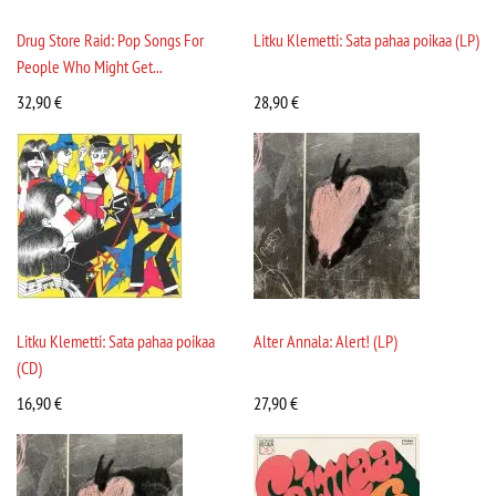
Drug Store Raid: Pop Songs For
Litku Klemetti: Sata pahaa poikaa (LP)
People Who Might Get...
32,90
€
28,90
€
Litku Klemetti: Sata pahaa poikaa
Alter Annala: Alert! (LP)
(CD)
16,90
€
27,90
€