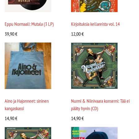
Eppu Normaali: Mutala (3 LP)
Kirjoituksia kellareista vol. 14
39,90
€
12,00
€
Aino ja Hajonneet: sininen
Nurmi & Niinivaara konserni: Tää ei
kangaskassi
pääty hyvin (CD)
14,90
€
14,90
€