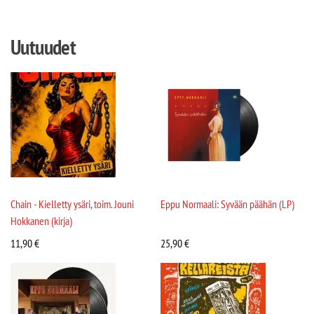
Uutuudet
Chain - Kielletty ysäri, toim. Jouni
Eppu Normaali: Syvään päähän (LP)
Hokkanen (kirja)
11,90
€
25,90
€