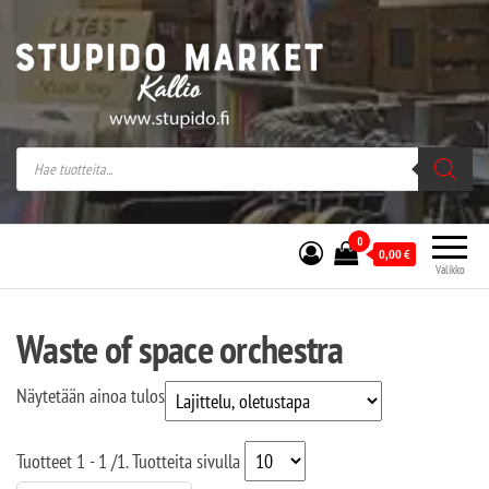
Stupido Market – verkossa ja kivijalassa
Stupido Market on vaihtoehtomusaan
erikoistunut verkko- sekä
kivijalkakauppa Helsingissä Kallion
sydämessä.
0
0,00
€
Valikko
Waste of space orchestra
Näytetään ainoa tulos
Tuotteet
1 - 1
/
1
. Tuotteita sivulla