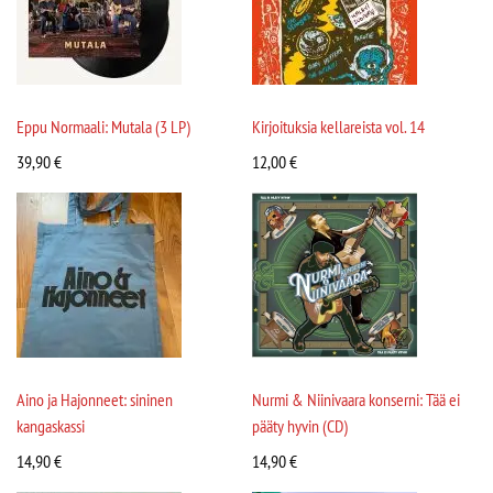
Eppu Normaali: Mutala (3 LP)
Kirjoituksia kellareista vol. 14
39,90
€
12,00
€
Aino ja Hajonneet: sininen
Nurmi & Niinivaara konserni: Tää ei
kangaskassi
pääty hyvin (CD)
14,90
€
14,90
€