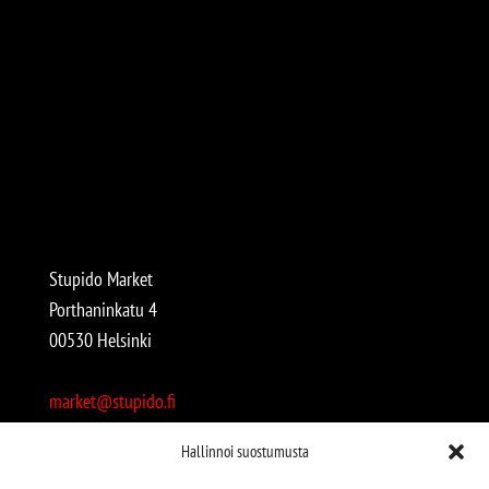
Stupido Market
Porthaninkatu 4
00530 Helsinki
market@stupido.fi
+358 50 4708664
Hallinnoi suostumusta