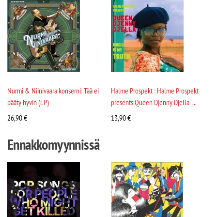
Nurmi & Niinivaara konserni: Tää ei
Halme Prospekt : Halme Prospekt
pääty hyvin (LP)
presents Queen Djenny Djella -...
26,90
€
13,90
€
Ennakkomyynnissä