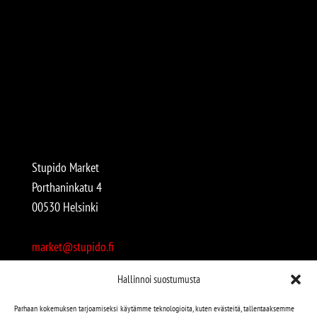
Stupido Market
Porthaninkatu 4
00530 Helsinki
market@stupido.fi
+358 50 4708664
Hallinnoi suostumusta
Avoinna:
Parhaan kokemuksen tarjoamiseksi käytämme teknologioita, kuten evästeitä, tallentaaksemme