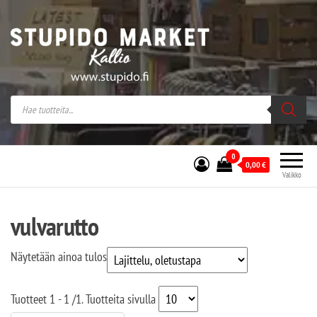
Stupido Market – verkossa ja kivijalassa
Stupido Market on vaihtoehtomusaan
erikoistunut verkko- sekä
kivijalkakauppa Helsingissä Kallion
sydämessä.
0
0,00
€
Valikko
vulvarutto
Näytetään ainoa tulos
Tuotteet
1 - 1
/
1
. Tuotteita sivulla