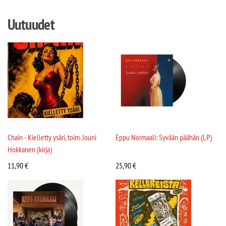
Uutuudet
Chain - Kielletty ysäri, toim. Jouni
Eppu Normaali: Syvään päähän (LP)
Hokkanen (kirja)
11,90
€
25,90
€