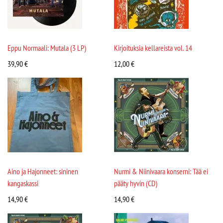
Eppu Normaali: Mutala (3 LP)
Kirjoituksia kellareista vol. 14
39,90
€
12,00
€
Aino ja Hajonneet: sininen
Nurmi & Niinivaara konserni: Tää ei
kangaskassi
pääty hyvin (CD)
14,90
€
14,90
€