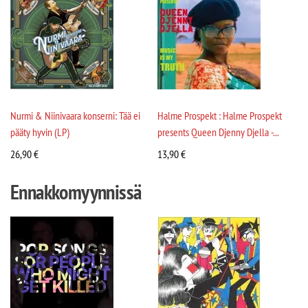
Nurmi & Niinivaara konserni: Tää ei
Halme Prospekt : Halme Prospekt
pääty hyvin (LP)
presents Queen Djenny Djella -...
26,90
€
13,90
€
Ennakkomyynnissä