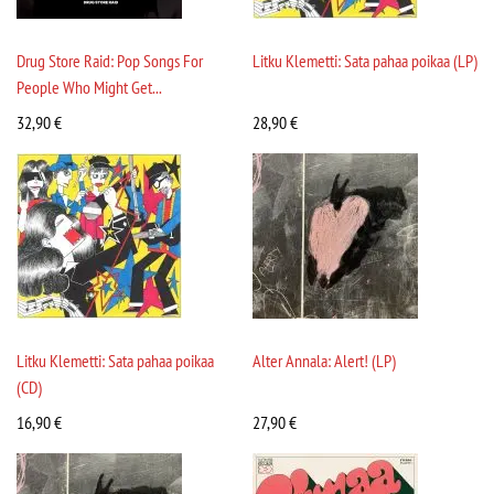
Drug Store Raid: Pop Songs For
Litku Klemetti: Sata pahaa poikaa (LP)
People Who Might Get...
32,90
€
28,90
€
Litku Klemetti: Sata pahaa poikaa
Alter Annala: Alert! (LP)
(CD)
16,90
€
27,90
€