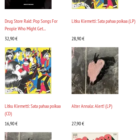
Drug Store Raid: Pop Songs For
Litku Klemetti: Sata pahaa poikaa (LP)
People Who Might Get...
32,90
€
28,90
€
Litku Klemetti: Sata pahaa poikaa
Alter Annala: Alert! (LP)
(CD)
16,90
€
27,90
€