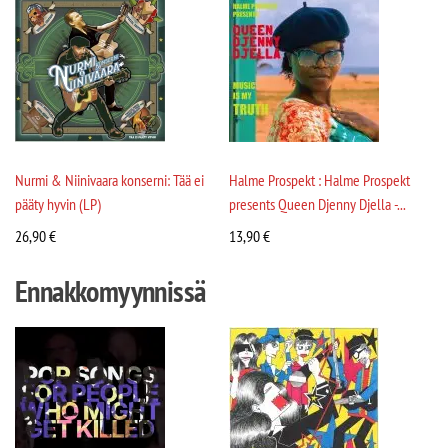
Nurmi & Niinivaara konserni: Tää ei
Halme Prospekt : Halme Prospekt
pääty hyvin (LP)
presents Queen Djenny Djella -...
26,90
€
13,90
€
Ennakkomyynnissä