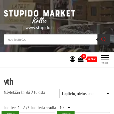
Stupido Market – verkossa ja kivijalassa
Stupido Market on vaihtoehtomusaan
erikoistunut verkko- sekä
kivijalkakauppa Helsingissä Kallion
sydämessä.
0
0,00
€
Valikko
vth
Näytetään kaikki 2 tulosta
Tuotteet
1 - 2
/
2
. Tuotteita sivulla