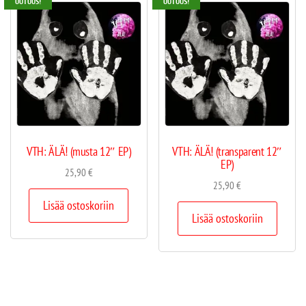
UUTUUS!
UUTUUS!
VTH: ÄLÄ! (musta 12″ EP)
VTH: ÄLÄ! (transparent 12″
EP)
25,90
€
25,90
€
Lisää ostoskoriin
Lisää ostoskoriin