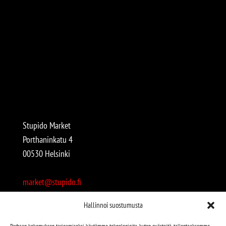
Stupido Market
Porthaninkatu 4
00530 Helsinki
market@stupido.fi
+358 50 4708664
Hallinnoi suostumusta
Avoinna:
Parhaan kokemuksen tarjoamiseksi käytämme teknologioita, kuten evästeitä, tallentaaksemme