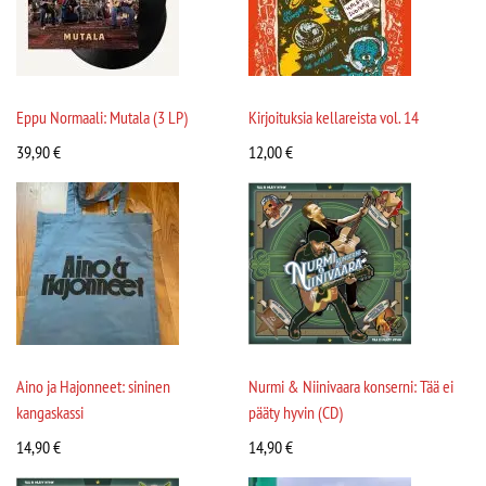
Eppu Normaali: Mutala (3 LP)
Kirjoituksia kellareista vol. 14
39,90
€
12,00
€
Aino ja Hajonneet: sininen
Nurmi & Niinivaara konserni: Tää ei
kangaskassi
pääty hyvin (CD)
14,90
€
14,90
€