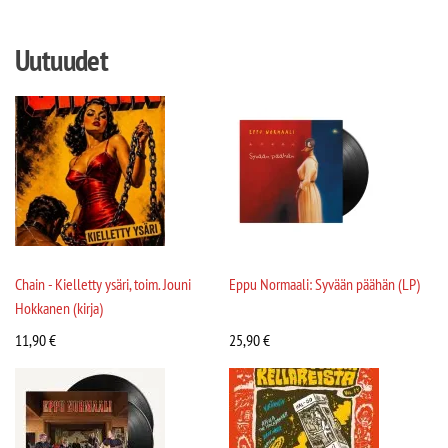
Uutuudet
Chain - Kielletty ysäri, toim. Jouni
Eppu Normaali: Syvään päähän (LP)
Hokkanen (kirja)
11,90
€
25,90
€