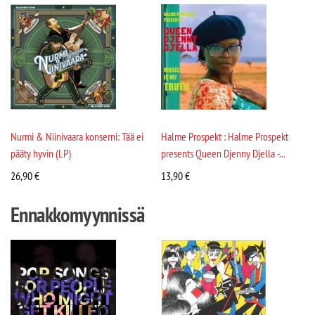
Nurmi & Niinivaara konserni: Tää ei
Halme Prospekt : Halme Prospekt
pääty hyvin (LP)
presents Queen Djenny Djella -...
26,90
€
13,90
€
Ennakkomyynnissä