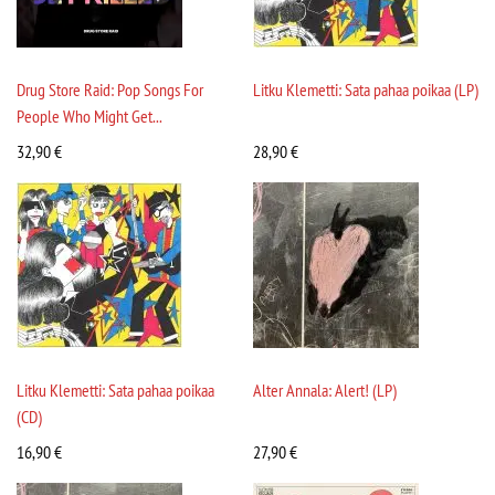
Drug Store Raid: Pop Songs For
Litku Klemetti: Sata pahaa poikaa (LP)
People Who Might Get...
32,90
€
28,90
€
Litku Klemetti: Sata pahaa poikaa
Alter Annala: Alert! (LP)
(CD)
16,90
€
27,90
€