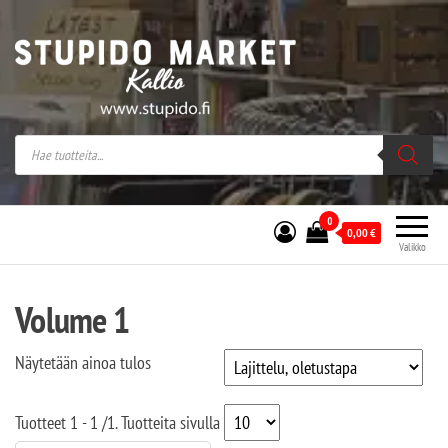
Stupido Market – verkossa ja kivijalassa
Stupido Market on vaihtoehtomusaan
erikoistunut verkko- sekä
kivijalkakauppa Helsingissä Kallion
sydämessä.
0
0,00
€
Valikko
Volume 1
Näytetään ainoa tulos
Tuotteet
1 - 1
/
1
. Tuotteita sivulla