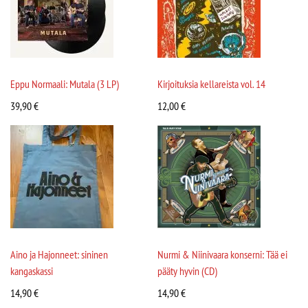
Eppu Normaali: Mutala (3 LP)
Kirjoituksia kellareista vol. 14
39,90
€
12,00
€
Aino ja Hajonneet: sininen
Nurmi & Niinivaara konserni: Tää ei
kangaskassi
pääty hyvin (CD)
14,90
€
14,90
€