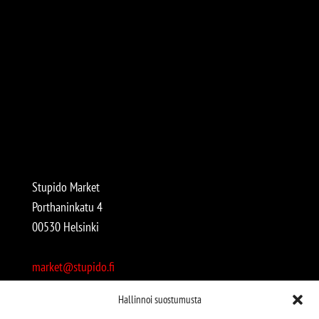
Stupido Market
Porthaninkatu 4
00530 Helsinki
market@stupido.fi
+358 50 4708664
Hallinnoi suostumusta