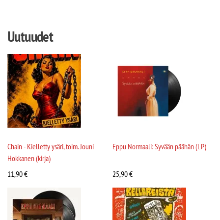
Uutuudet
Chain - Kielletty ysäri, toim. Jouni
Eppu Normaali: Syvään päähän (LP)
Hokkanen (kirja)
11,90
€
25,90
€