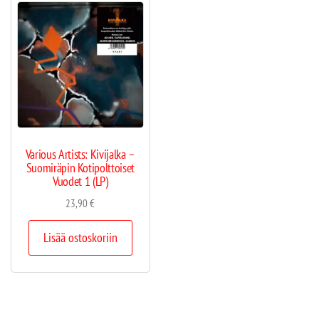
Various Artists: Kivijalka –
Suomiräpin Kotipolttoiset
Vuodet 1 (LP)
23,90
€
Lisää ostoskoriin