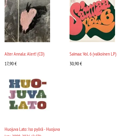
Alter Annala: Alert! (CD)
Saimaa: Vol. 6 (valkoinen LP)
17,90
€
30,90
€
Huojuva Lato: Iso pyörä - Huojuva