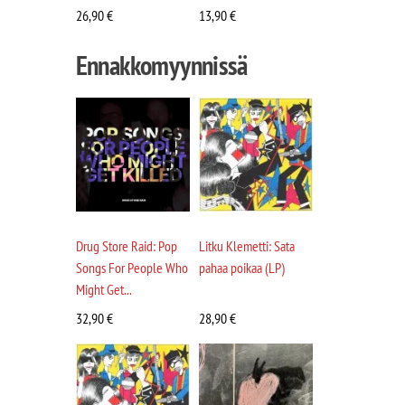
26,90
€
13,90
€
Ennakkomyynnissä
Drug Store Raid: Pop
Litku Klemetti: Sata
Songs For People Who
pahaa poikaa (LP)
Might Get...
32,90
€
28,90
€