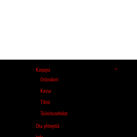
Kauppa
Ostoskori
Kassa
Tilini
Toimitusehdot
Ota yhteyttä