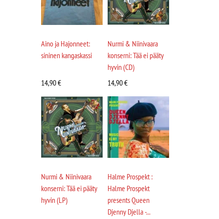
Aino ja Hajonneet:
Nurmi & Niinivaara
sininen kangaskassi
konserni: Tää ei pääty
hyvin (CD)
14,90
€
14,90
€
Nurmi & Niinivaara
Halme Prospekt :
konserni: Tää ei pääty
Halme Prospekt
hyvin (LP)
presents Queen
Djenny Djella -...