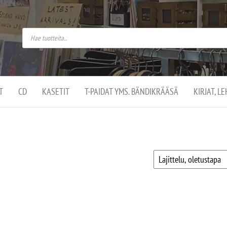
do
arket on
omusaan
t –
ut
ssa
kä
kauppa
ä
lassa
T
CD
KASETIT
T-PAIDAT YMS. BÄNDIKRÄÄSÄ
KIRJAT, L
.