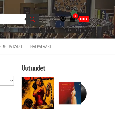
0
0,00
€
EHDET JA DVD:T
HALPALAARI
Uutuudet