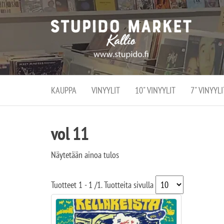
Stupi
Stupido M
vaihtoeht
Marke
erikoistun
verko
verkko- se
kivijalka
ja
Helsingiss
kivija
Kallion
KAUPPA
VINYYLIT
10" VINYYLIT
7" VINYYLI
sydämessä
vol 11
Näytetään ainoa tulos
Tuotteet
1 - 1
/
1
. Tuotteita sivulla