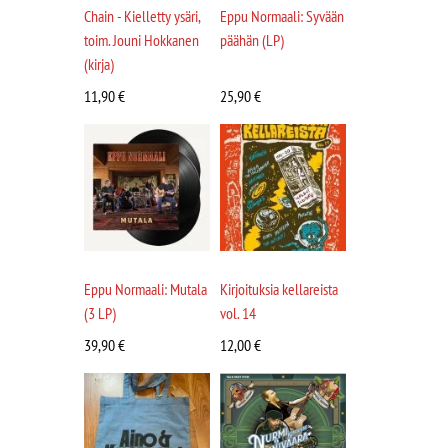
Chain - Kielletty ysäri,
Eppu Normaali: Syvään
toim. Jouni Hokkanen
päähän (LP)
(kirja)
11,90
€
25,90
€
Eppu Normaali: Mutala
Kirjoituksia kellareista
(3 LP)
vol. 14
39,90
€
12,00
€