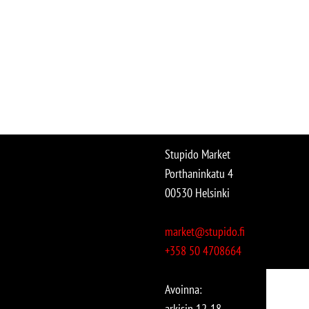
Stupido Market
Porthaninkatu 4
00530 Helsinki
market@stupido.fi
+358 50 4708664
Avoinna:
arkisin 12-18