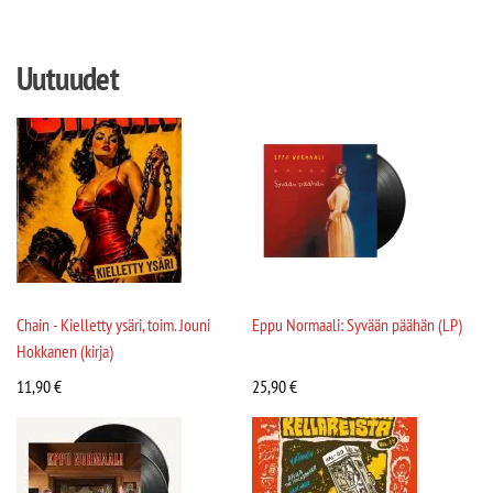
Uutuudet
Chain - Kielletty ysäri, toim. Jouni
Eppu Normaali: Syvään päähän (LP)
Hokkanen (kirja)
11,90
€
25,90
€