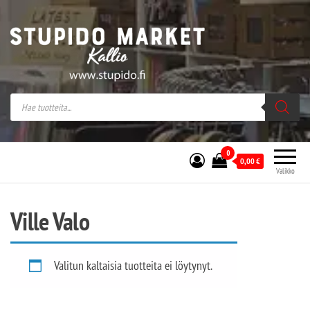
Stupido Market – verkossa ja kivijalassa
Stupido Market on vaihtoehtomusaan
erikoistunut verkko- sekä
kivijalkakauppa Helsingissä Kallion
sydämessä.
0
0,00
€
Valikko
Ville Valo
Valitun kaltaisia tuotteita ei löytynyt.