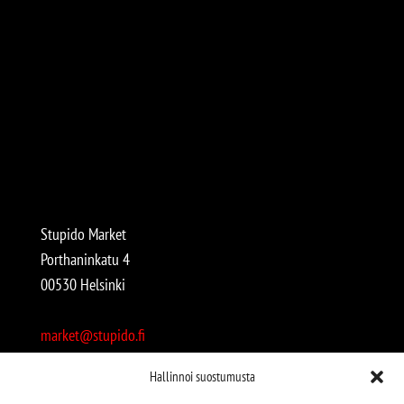
Stupido Market
Porthaninkatu 4
00530 Helsinki
market@stupido.fi
+358 50 4708664
Hallinnoi suostumusta