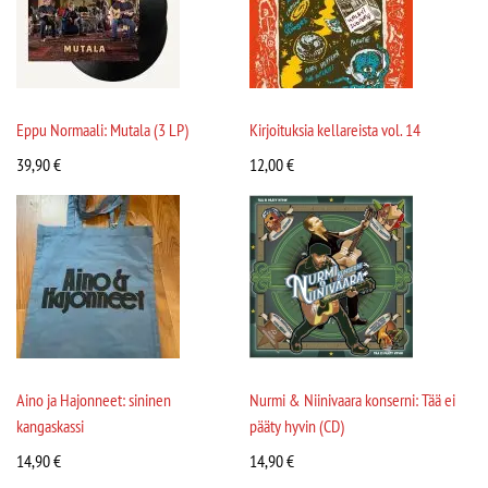
Eppu Normaali: Mutala (3 LP)
Kirjoituksia kellareista vol. 14
39,90
€
12,00
€
Aino ja Hajonneet: sininen
Nurmi & Niinivaara konserni: Tää ei
kangaskassi
pääty hyvin (CD)
14,90
€
14,90
€