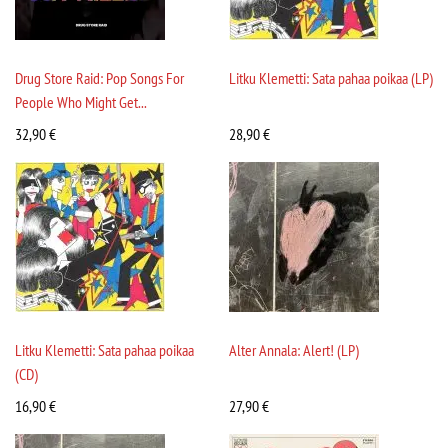
Drug Store Raid: Pop Songs For
Litku Klemetti: Sata pahaa poikaa (LP)
People Who Might Get...
32,90
€
28,90
€
Litku Klemetti: Sata pahaa poikaa
Alter Annala: Alert! (LP)
(CD)
16,90
€
27,90
€