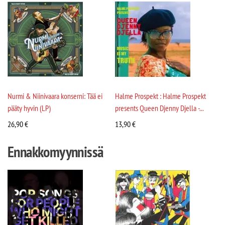
Nurmi & Niinivaara konserni: Tää ei
Halme Prospekt : Halme Prospekt
pääty hyvin (LP)
presents Queen Djenny Djella -...
26,90
€
13,90
€
Ennakkomyynnissä