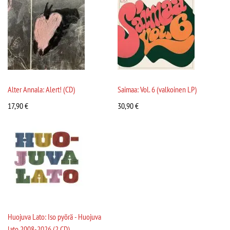
Alter Annala: Alert! (CD)
Saimaa: Vol. 6 (valkoinen LP)
17,90
€
30,90
€
Huojuva Lato: Iso pyörä - Huojuva
lato 2008-2026 (2 CD)