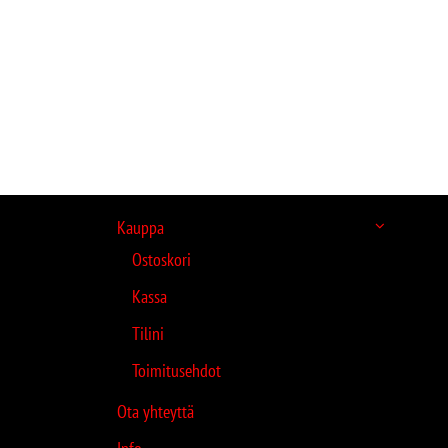
Kauppa
Ostoskori
Kassa
Tilini
Toimitusehdot
Ota yhteyttä