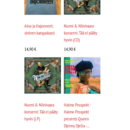
Aino ja Hajonneet:
Nurmi & Niinivaara
sininen kangaskassi
konserni: Tää ei pääty
hyvin (CD)
14,90
€
14,90
€
Nurmi & Niinivaara
Halme Prospekt :
konserni: Tää ei pääty
Halme Prospekt
hyvin (LP)
presents Queen
Djenny Djella -...