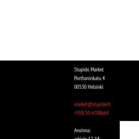
Stupido Market
Porthaninkatu 4
00530 Helsinki
market@stupido.fi
+358 50 4708664
Avoinna:
arkisin 12-18