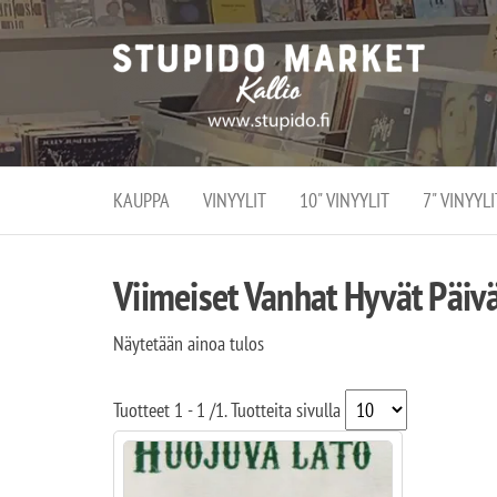
Stupi
Stupido M
vaihtoeht
Marke
erikoistun
verko
verkko- se
kivijalka
ja
Helsingiss
kivija
Kallion
KAUPPA
VINYYLIT
10" VINYYLIT
7" VINYYLI
sydämessä
Viimeiset Vanhat Hyvät Päiv
Näytetään ainoa tulos
Tuotteet
1 - 1
/
1
. Tuotteita sivulla