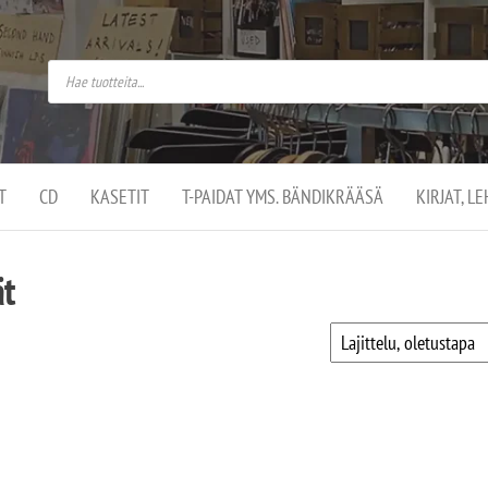
do
arket on
omusaan
t –
ut
ssa
kä
kauppa
ä
lassa
T
CD
KASETIT
T-PAIDAT YMS. BÄNDIKRÄÄSÄ
KIRJAT, L
.
ät