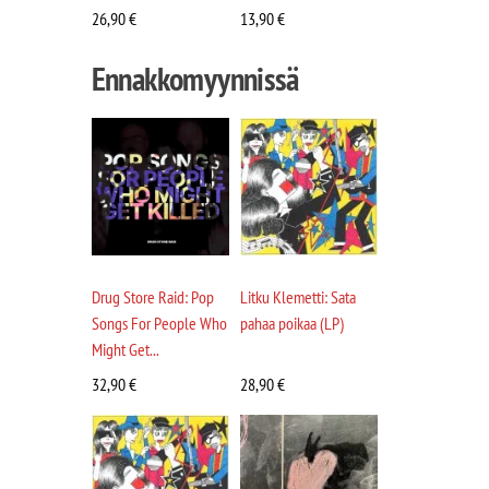
26,90
€
13,90
€
Ennakkomyynnissä
Drug Store Raid: Pop
Litku Klemetti: Sata
Songs For People Who
pahaa poikaa (LP)
Might Get...
32,90
€
28,90
€