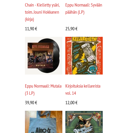
Chain - Kielletty ysäri,
Eppu Normaali: Syvään
toim. Jouni Hokkanen
päähän (LP)
(kirja)
11,90
€
25,90
€
Eppu Normaali: Mutala
Kirjoituksia kellareista
(3 LP)
vol. 14
39,90
€
12,00
€