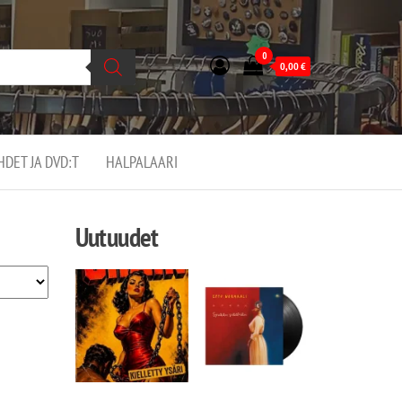
0
0,00
€
EHDET JA DVD:T
HALPALAARI
Uutuudet