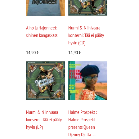
Aino ja Hajonneet:
Nurmi & Niinivaara
sininen kangaskassi
konserni: Tää ei pääty
hyvin (CD)
14,90
€
14,90
€
Nurmi & Niinivaara
Halme Prospekt :
konserni: Tää ei pääty
Halme Prospekt
hyvin (LP)
presents Queen
Djenny Djella -...