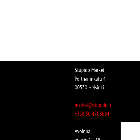
Stupido Market
Porthaninkatu 4
00530 Helsinki
market@stupido.fi
+358 50 4708664
Avoinna:
arkisin 12-18