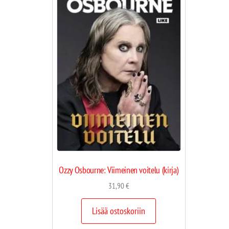
Ozzy Osbourne: Viimeinen voitelu (kirja)
31,90
€
Lisää ostoskoriin