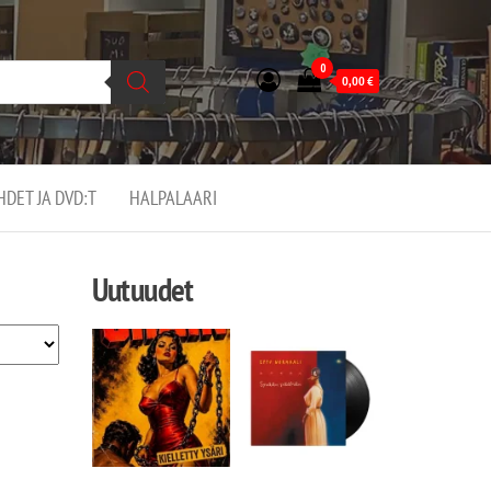
0
0,00
€
EHDET JA DVD:T
HALPALAARI
Uutuudet