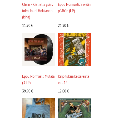
Chain - Kielletty ysäri,
Eppu Normaali: Syvään
toim. Jouni Hokkanen
päähän (LP)
(kirja)
11,90
€
25,90
€
Eppu Normaali: Mutala
Kirjoituksia kellareista
(3 LP)
vol. 14
39,90
€
12,00
€