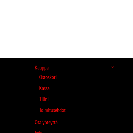
Kauppa
Ostoskori
Kassa
Tilini
Toimitusehdot
Ota yhteyttä