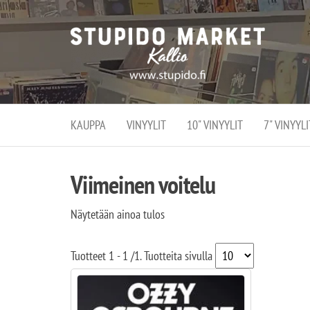
Stupi
Stupido M
vaihtoeht
Marke
erikoistun
verko
verkko- se
kivijalka
ja
Helsingiss
kivija
Kallion
KAUPPA
VINYYLIT
10" VINYYLIT
7" VINYYLI
sydämessä
Viimeinen voitelu
Näytetään ainoa tulos
Tuotteet
1 - 1
/
1
. Tuotteita sivulla