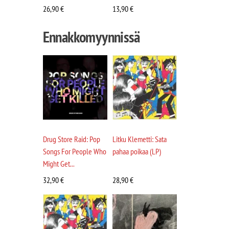
26,90
€
13,90
€
Ennakkomyynnissä
Drug Store Raid: Pop
Litku Klemetti: Sata
Songs For People Who
pahaa poikaa (LP)
Might Get...
32,90
€
28,90
€