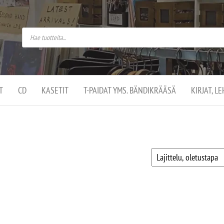
do
arket on
omusaan
t –
ut
ssa
kä
kauppa
ä
lassa
T
CD
KASETIT
T-PAIDAT YMS. BÄNDIKRÄÄSÄ
KIRJAT, L
.