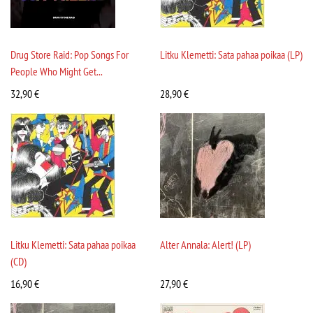
Drug Store Raid: Pop Songs For
Litku Klemetti: Sata pahaa poikaa (LP)
People Who Might Get...
32,90
€
28,90
€
Litku Klemetti: Sata pahaa poikaa
Alter Annala: Alert! (LP)
(CD)
16,90
€
27,90
€