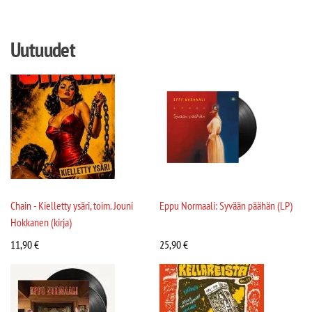
Uutuudet
Chain - Kielletty ysäri, toim. Jouni
Eppu Normaali: Syvään päähän (LP)
Hokkanen (kirja)
11,90
€
25,90
€