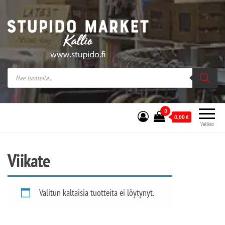
Stupido Market – verkossa ja kivijalassa
Stupido Market on vaihtoehtomusaan
erikoistunut verkko- sekä
kivijalkakauppa Helsingissä Kallion
sydämessä.
0
0,00
€
Valikko
Viikate
Valitun kaltaisia tuotteita ei löytynyt.