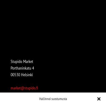
Stupido Market
Porthaninkatu 4
00530 Helsinki
market@stupido.fi
+358 50 4708664
Hallinnoi suostumusta