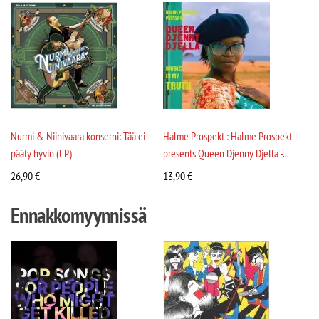
Nurmi & Niinivaara konserni: Tää ei
Halme Prospekt : Halme Prospekt
pääty hyvin (LP)
presents Queen Djenny Djella -...
26,90
€
13,90
€
Ennakkomyynnissä