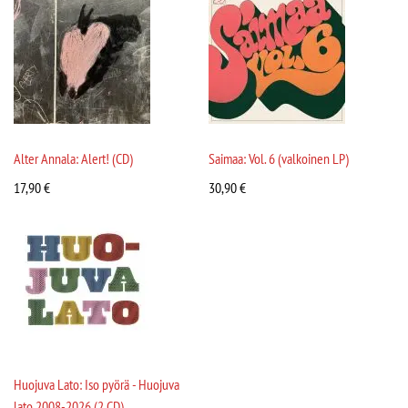
Alter Annala: Alert! (CD)
Saimaa: Vol. 6 (valkoinen LP)
17,90
€
30,90
€
Huojuva Lato: Iso pyörä - Huojuva
lato 2008-2026 (2 CD)