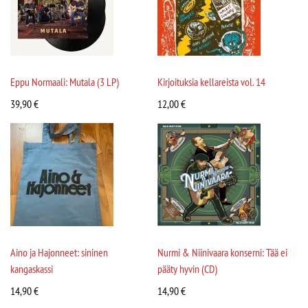
Eppu Normaali: Mutala (3 LP)
Kirjoituksia kellareista vol. 14
39,90
€
12,00
€
Aino ja Hajonneet: sininen
Nurmi & Niinivaara konserni: Tää ei
kangaskassi
pääty hyvin (CD)
14,90
€
14,90
€