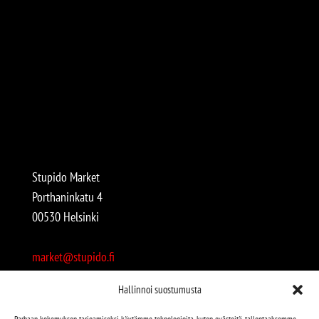
Stupido Market
Porthaninkatu 4
00530 Helsinki
market@stupido.fi
+358 50 4708664
Hallinnoi suostumusta
Avoinna:
Parhaan kokemuksen tarjoamiseksi käytämme teknologioita, kuten evästeitä, tallentaaksemme