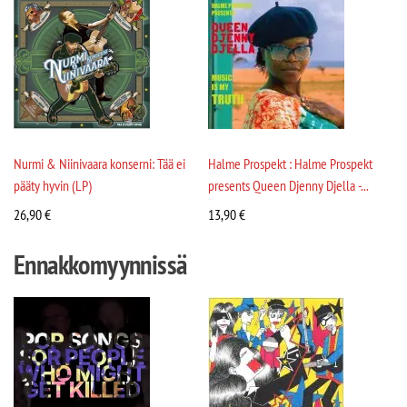
Nurmi & Niinivaara konserni: Tää ei
Halme Prospekt : Halme Prospekt
pääty hyvin (LP)
presents Queen Djenny Djella -...
26,90
€
13,90
€
Ennakkomyynnissä