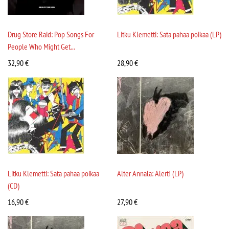
Drug Store Raid: Pop Songs For
Litku Klemetti: Sata pahaa poikaa (LP)
People Who Might Get...
32,90
€
28,90
€
Litku Klemetti: Sata pahaa poikaa
Alter Annala: Alert! (LP)
(CD)
16,90
€
27,90
€