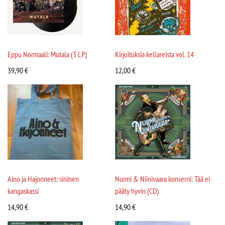
Eppu Normaali: Mutala (3 LP)
Kirjoituksia kellareista vol. 14
39,90
€
12,00
€
Aino ja Hajonneet: sininen
Nurmi & Niinivaara konserni: Tää ei
kangaskassi
pääty hyvin (CD)
14,90
€
14,90
€