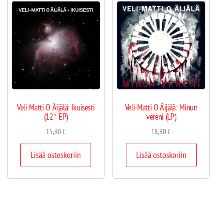
Veli-Matti O Äijälä: Ikuisesti
Veli-Matti O Äijälä: Minun
(12″ EP)
vereni (LP)
15,90
€
18,90
€
Lisää ostoskoriin
Lisää ostoskoriin