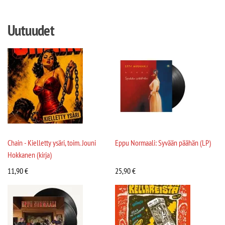
Uutuudet
Chain - Kielletty ysäri, toim. Jouni
Eppu Normaali: Syvään päähän (LP)
Hokkanen (kirja)
11,90
€
25,90
€