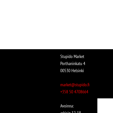
Stupido Market
Porthaninkatu 4
00530 Helsinki
market@stupido.fi
+358 50 4708664
Avoinna:
arkisin 12-18