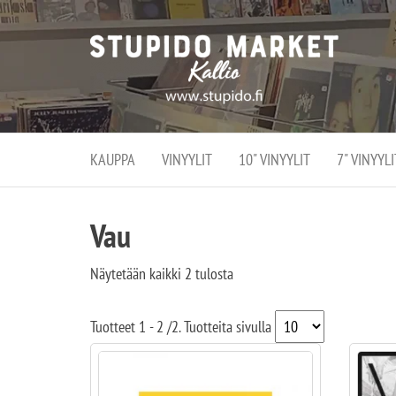
Stupi
Stupido M
vaihtoeht
Marke
erikoistun
verko
verkko- se
kivijalka
ja
Helsingiss
kivija
Kallion
KAUPPA
VINYYLIT
10" VINYYLIT
7" VINYYLI
sydämessä
Vau
Näytetään kaikki 2 tulosta
Tuotteet
1 - 2
/
2
. Tuotteita sivulla