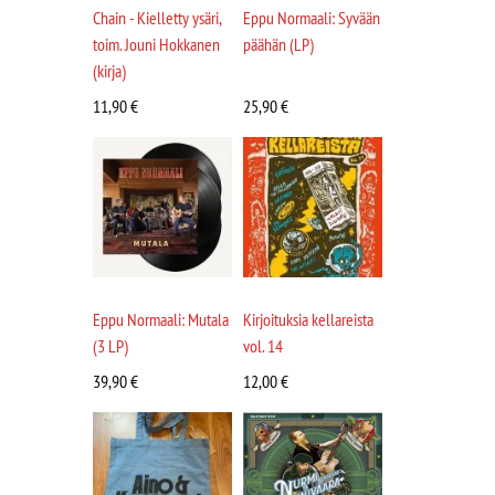
Chain - Kielletty ysäri,
Eppu Normaali: Syvään
toim. Jouni Hokkanen
päähän (LP)
(kirja)
11,90
€
25,90
€
Eppu Normaali: Mutala
Kirjoituksia kellareista
(3 LP)
vol. 14
39,90
€
12,00
€