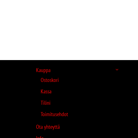
Kauppa
Ostoskori
Kassa
Tilini
Toimitusehdot
Ota yhteyttä