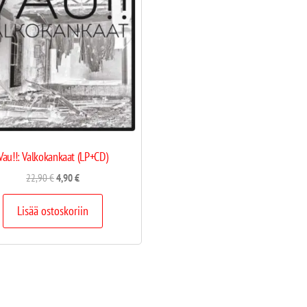
Vau!!: Valkokankaat (LP+CD)
22,90
€
4,90
€
Lisää ostoskoriin