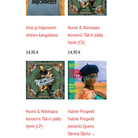
Aino ja Hajonneet:
Nurmi & Niinivaara
sininen kangaskassi
konserni: Tää ei pääty
hyvin (CD)
14,90
€
14,90
€
Nurmi & Niinivaara
Halme Prospekt :
konserni: Tää ei pääty
Halme Prospekt
hyvin (LP)
presents Queen
Djenny Djella -...