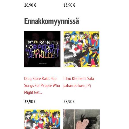
26,90
€
13,90
€
Ennakkomyynnissä
Drug Store Raid: Pop
Litku Klemetti: Sata
Songs For People Who
pahaa poikaa (LP)
Might Get...
32,90
€
28,90
€