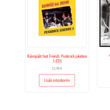
Raivopäät feat Friends: Punkrock jukebox
5 (CD)
15,90
€
Lisää ostoskoriin