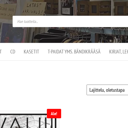
do
arket on
omusaan
t –
ut
ssa
kä
kauppa
ä
lassa
T
CD
KASETIT
T-PAIDAT YMS. BÄNDIKRÄÄSÄ
KIRJAT, L
.
Ale!