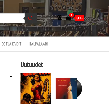
0
0,00
€
EHDET JA DVD:T
HALPALAARI
Uutuudet