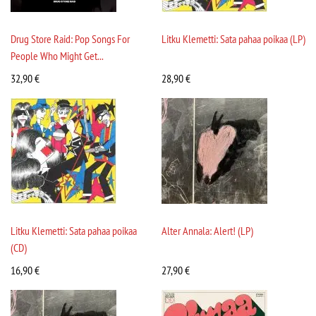
Drug Store Raid: Pop Songs For
Litku Klemetti: Sata pahaa poikaa (LP)
People Who Might Get...
32,90
€
28,90
€
Litku Klemetti: Sata pahaa poikaa
Alter Annala: Alert! (LP)
(CD)
16,90
€
27,90
€