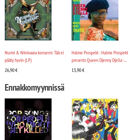
Nurmi & Niinivaara konserni: Tää ei
Halme Prospekt : Halme Prospekt
pääty hyvin (LP)
presents Queen Djenny Djella -...
26,90
€
13,90
€
Ennakkomyynnissä