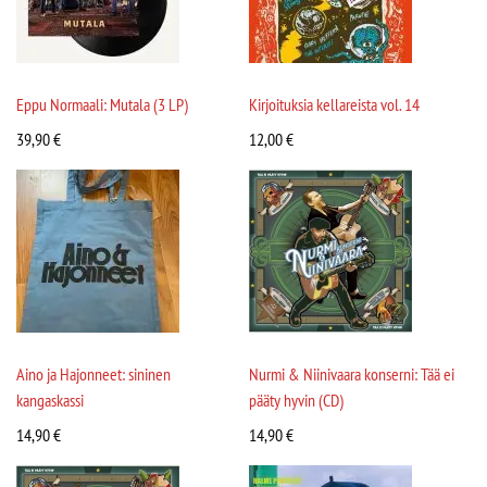
Eppu Normaali: Mutala (3 LP)
Kirjoituksia kellareista vol. 14
39,90
€
12,00
€
Aino ja Hajonneet: sininen
Nurmi & Niinivaara konserni: Tää ei
kangaskassi
pääty hyvin (CD)
14,90
€
14,90
€