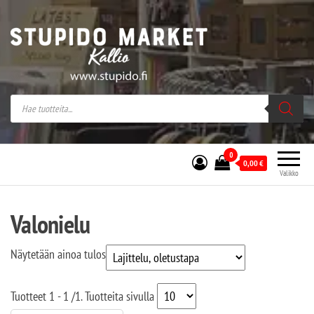
Stupido Market – verkossa ja kivijalassa
Stupido Market on vaihtoehtomusaan
erikoistunut verkko- sekä
kivijalkakauppa Helsingissä Kallion
sydämessä.
0
0,00
€
Valikko
Valonielu
Näytetään ainoa tulos
Tuotteet
1 - 1
/
1
. Tuotteita sivulla