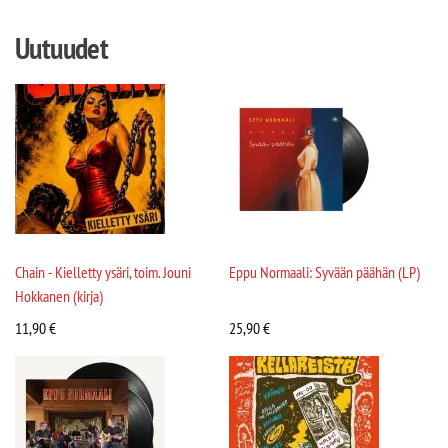
Uutuudet
Chain - Kielletty ysäri, toim. Jouni
Eppu Normaali: Syvään päähän (LP)
Hokkanen (kirja)
11,90
€
25,90
€