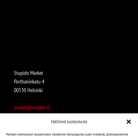
Stupido Market
Porthaninkatu 4
00530 Helsinki
market@stupido.fi
+358 50 4708664
Hallinnoi suostumusta
Avoinna:
Parhaan kokemuksen tarjoamiseksi käytämme teknologioita, kuten evästeitä, tallentaaksemme