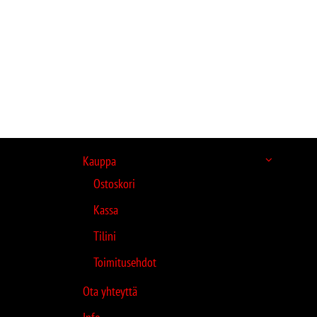
Kauppa
Ostoskori
Kassa
Tilini
Toimitusehdot
Ota yhteyttä