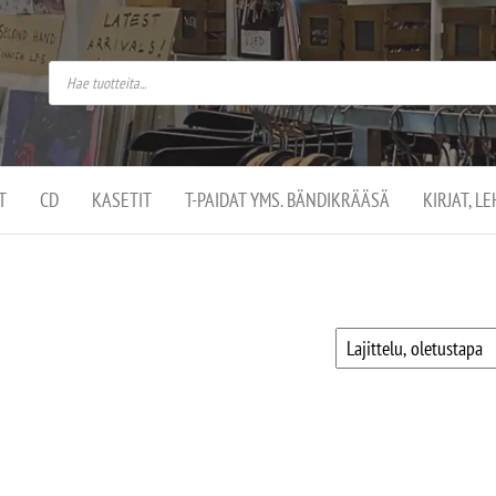
do
arket on
omusaan
t –
ut
ssa
kä
kauppa
ä
lassa
T
CD
KASETIT
T-PAIDAT YMS. BÄNDIKRÄÄSÄ
KIRJAT, L
.