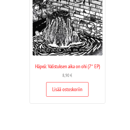
Häpeä: Valistuksen aika on ohi (7″ EP)
8,90
€
Lisää ostoskoriin