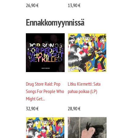
26,90
€
13,90
€
Ennakkomyynnissä
Drug Store Raid: Pop
Litku Klemetti: Sata
Songs For People Who
pahaa poikaa (LP)
Might Get...
32,90
€
28,90
€