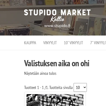
Stupi
Stupido M
vaihtoeht
Marke
erikoistun
verko
verkko- se
kivijalka
ja
Helsingiss
kivija
Kallion
KAUPPA
VINYYLIT
10" VINYYLIT
7" VINYYLI
sydämessä
Valistuksen aika on ohi
Näytetään ainoa tulos
Tuotteet
1 - 1
/
1
. Tuotteita sivulla