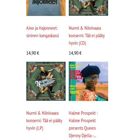
Aino ja Hajonneet:
Nurmi & Niinivaara
sininen kangaskassi
konserni: Tää ei pääty
hyvin (CD)
14,90
€
14,90
€
Nurmi & Niinivaara
Halme Prospekt :
konserni: Tää ei pääty
Halme Prospekt
hyvin (LP)
presents Queen
Djenny Djella -...