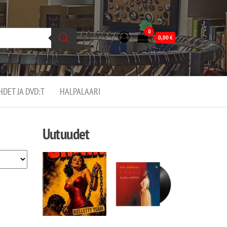
0
0,00
€
EHDET JA DVD:T
HALPALAARI
Uutuudet