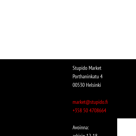
Stupido Market
Porthaninkatu 4
00530 Helsinki
market@stupido.fi
+358 50 4708664
Avoinna:
arkisin 12-18