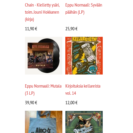
Chain - Kielletty ysäri,
Eppu Normaali: Syvään
toim. Jouni Hokkanen
päähän (LP)
(kirja)
11,90
€
25,90
€
Eppu Normaali: Mutala
Kirjoituksia kellareista
(3 LP)
vol. 14
39,90
€
12,00
€