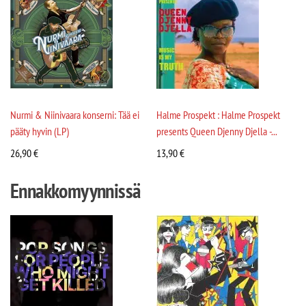
Nurmi & Niinivaara konserni: Tää ei
Halme Prospekt : Halme Prospekt
pääty hyvin (LP)
presents Queen Djenny Djella -...
26,90
€
13,90
€
Ennakkomyynnissä