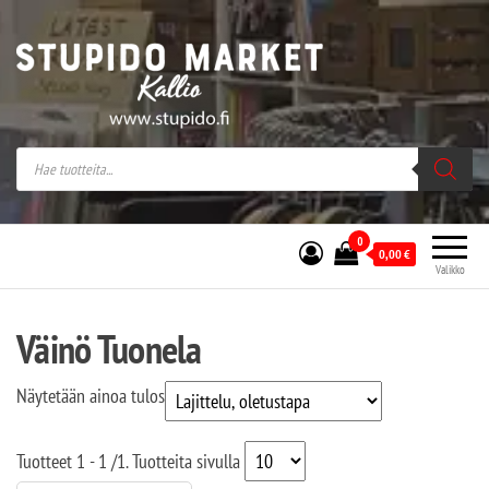
Stupido Market – verkossa ja kivijalassa
Stupido Market on vaihtoehtomusaan
erikoistunut verkko- sekä
kivijalkakauppa Helsingissä Kallion
sydämessä.
0
0,00
€
Valikko
Väinö Tuonela
Näytetään ainoa tulos
Tuotteet
1 - 1
/
1
. Tuotteita sivulla