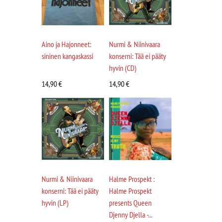
Aino ja Hajonneet:
Nurmi & Niinivaara
sininen kangaskassi
konserni: Tää ei pääty
hyvin (CD)
14,90
€
14,90
€
Nurmi & Niinivaara
Halme Prospekt :
konserni: Tää ei pääty
Halme Prospekt
hyvin (LP)
presents Queen
Djenny Djella -...