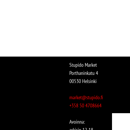
Stupido Market
Porthaninkatu 4
00530 Helsinki
market@stupido.fi
+358 50 4708664
Avoinna:
arkisin 12-18