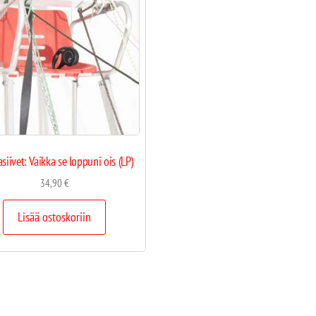
iivet: Vaikka se loppuni ois (LP)
34,90
€
Lisää ostoskoriin