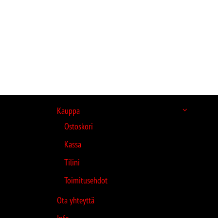
Kauppa
Ostoskori
Kassa
Tilini
Toimitusehdot
Ota yhteyttä