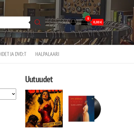
0
0,00
€
EHDET JA DVD:T
HALPALAARI
Uutuudet