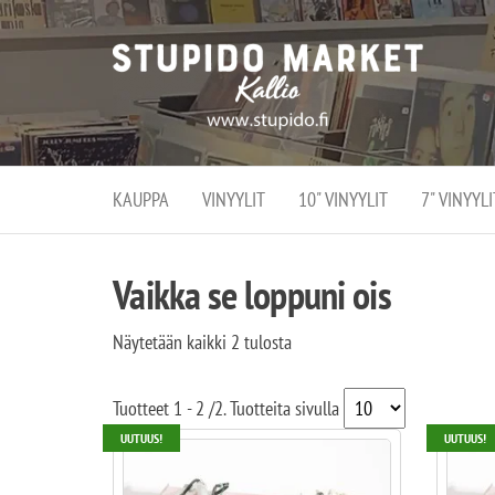
Stupi
Stupido M
vaihtoeht
Marke
erikoistun
verko
verkko- se
kivijalka
ja
Helsingiss
kivija
Kallion
KAUPPA
VINYYLIT
10" VINYYLIT
7" VINYYLI
sydämessä
Vaikka se loppuni ois
Näytetään kaikki 2 tulosta
Tuotteet
1 - 2
/
2
. Tuotteita sivulla
UUTUUS!
UUTUUS!