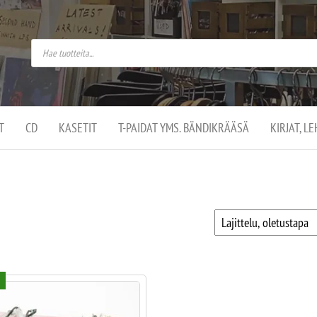
do
arket on
omusaan
t –
ut
ssa
kä
kauppa
ä
lassa
T
CD
KASETIT
T-PAIDAT YMS. BÄNDIKRÄÄSÄ
KIRJAT, L
.