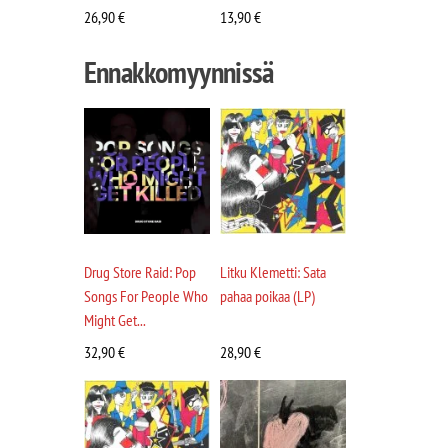
26,90
€
13,90
€
Ennakkomyynnissä
Drug Store Raid: Pop
Litku Klemetti: Sata
Songs For People Who
pahaa poikaa (LP)
Might Get...
32,90
€
28,90
€