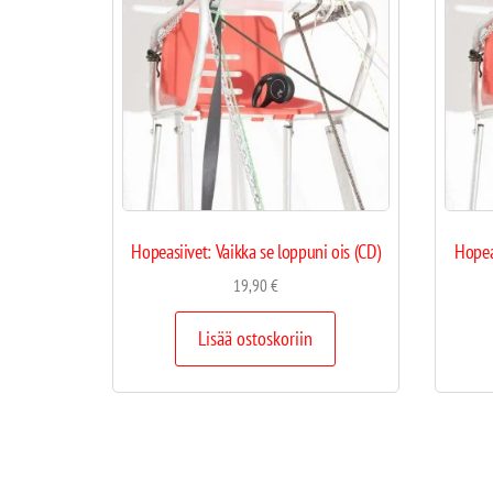
Hopeasiivet: Vaikka se loppuni ois (CD)
Hopeas
19,90
€
Lisää ostoskoriin