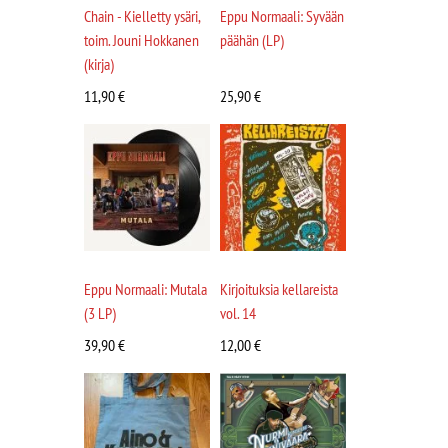
Chain - Kielletty ysäri,
Eppu Normaali: Syvään
toim. Jouni Hokkanen
päähän (LP)
(kirja)
11,90
€
25,90
€
Eppu Normaali: Mutala
Kirjoituksia kellareista
(3 LP)
vol. 14
39,90
€
12,00
€