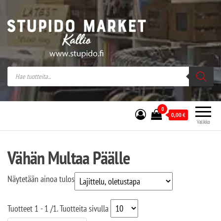
Stupido Market – verkossa ja kivijalassa
Stupido Market on vaihtoehtomusaan
erikoistunut verkko- sekä
kivijalkakauppa Helsingissä Kallion
sydämessä.
0
0,00
€
Valikko
Vähän Multaa Päälle
Näytetään ainoa tulos
Tuotteet
1 - 1
/
1
. Tuotteita sivulla