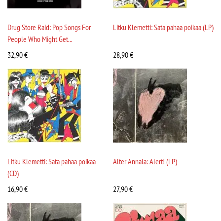
Drug Store Raid: Pop Songs For
Litku Klemetti: Sata pahaa poikaa (LP)
People Who Might Get...
32,90
€
28,90
€
Litku Klemetti: Sata pahaa poikaa
Alter Annala: Alert! (LP)
(CD)
16,90
€
27,90
€