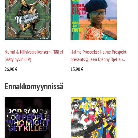
Nurmi & Niinivaara konserni: Tää ei
Halme Prospekt : Halme Prospekt
pääty hyvin (LP)
presents Queen Djenny Djella -...
26,90
€
13,90
€
Ennakkomyynnissä