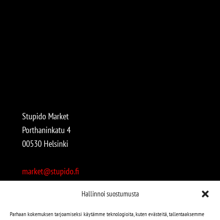
Stupido Market
Porthaninkatu 4
00530 Helsinki
market@stupido.fi
+358 50 4708664
Hallinnoi suostumusta
Avoinna:
Parhaan kokemuksen tarjoamiseksi käytämme teknologioita, kuten evästeitä, tallentaaksemme