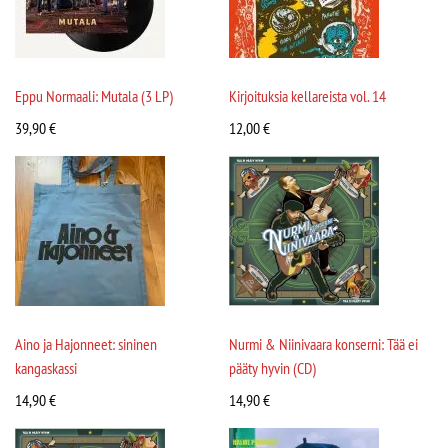
Eppu Normaali: Mutala (3 LP)
Kirjoituksia kellareista vol. 14
39,90
€
12,00
€
Aino ja Hajonneet: sininen
Nurmi & Niinivaara konserni: Tää ei
kangaskassi
pääty hyvin (CD)
14,90
€
14,90
€