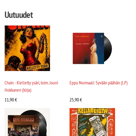
Uutuudet
Chain - Kielletty ysäri, toim. Jouni
Eppu Normaali: Syvään päähän (LP)
Hokkanen (kirja)
11,90
€
25,90
€