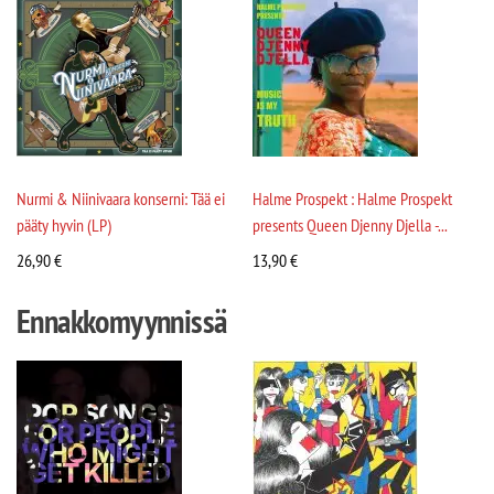
Nurmi & Niinivaara konserni: Tää ei
Halme Prospekt : Halme Prospekt
pääty hyvin (LP)
presents Queen Djenny Djella -...
26,90
€
13,90
€
Ennakkomyynnissä