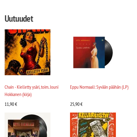
Uutuudet
Chain - Kielletty ysäri, toim. Jouni
Eppu Normaali: Syvään päähän (LP)
Hokkanen (kirja)
11,90
€
25,90
€