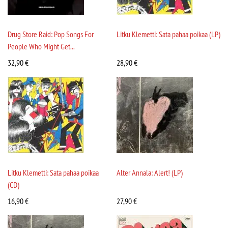
Drug Store Raid: Pop Songs For
Litku Klemetti: Sata pahaa poikaa (LP)
People Who Might Get...
32,90
€
28,90
€
Litku Klemetti: Sata pahaa poikaa
Alter Annala: Alert! (LP)
(CD)
16,90
€
27,90
€