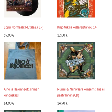
Eppu Normaali: Mutala (3 LP)
Kirjoituksia kellareista vol. 14
39,90
€
12,00
€
Aino ja Hajonneet: sininen
Nurmi & Niinivaara konserni: Tää ei
kangaskassi
pääty hyvin (CD)
14,90
€
14,90
€