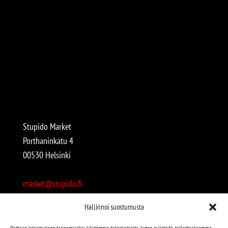
Stupido Market
Porthaninkatu 4
00530 Helsinki
market@stupido.fi
+358 50 4708664
Hallinnoi suostumusta
Avoinna:
Parhaan kokemuksen tarjoamiseksi käytämme teknologioita, kuten evästeitä, tallentaaksemme