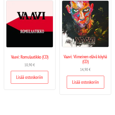
Vaavi: Viimeinen elävä köyhä
Vaavi: Romulaatikko (CD)
(CD)
10,90
€
14,90
€
Lisää ostoskoriin
Lisää ostoskoriin