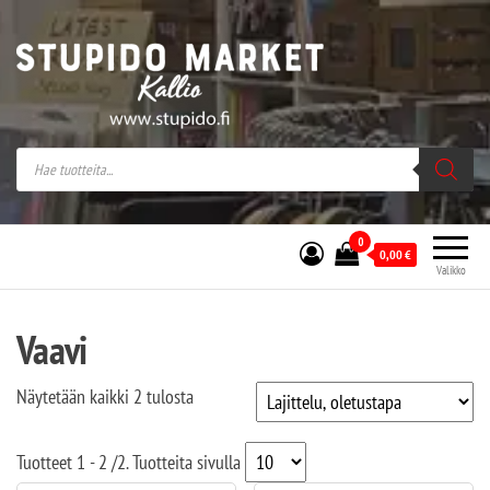
Stupido Market – verkossa ja kivijalassa
Stupido Market on vaihtoehtomusaan
erikoistunut verkko- sekä
kivijalkakauppa Helsingissä Kallion
sydämessä.
0
0,00
€
Valikko
Vaavi
Näytetään kaikki 2 tulosta
Tuotteet
1 - 2
/
2
. Tuotteita sivulla