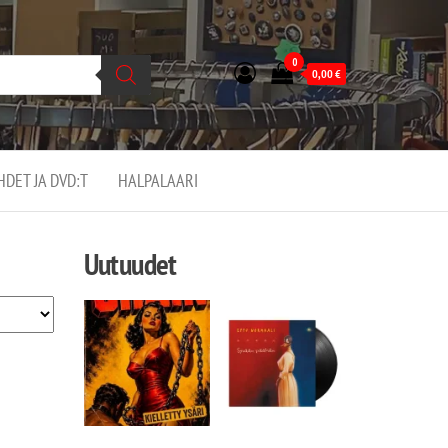
0
0,00
€
EHDET JA DVD:T
HALPALAARI
Uutuudet