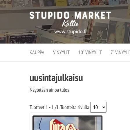
Stupi
Stupido M
vaihtoeht
Marke
erikoistun
verko
verkko- se
kivijalka
ja
Helsingiss
kivija
Kallion
KAUPPA
VINYYLIT
10" VINYYLIT
7" VINYYLI
sydämessä
uusintajulkaisu
Näytetään ainoa tulos
Tuotteet
1 - 1
/
1
. Tuotteita sivulla