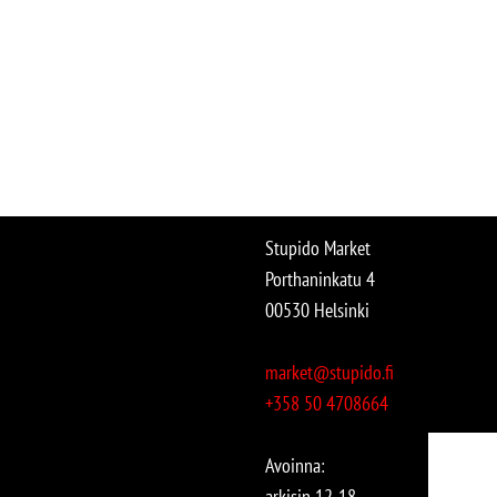
Stupido Market
Porthaninkatu 4
00530 Helsinki
market@stupido.fi
+358 50 4708664
Avoinna:
arkisin 12-18