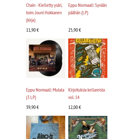
Chain - Kielletty ysäri,
Eppu Normaali: Syvään
toim. Jouni Hokkanen
päähän (LP)
(kirja)
11,90
€
25,90
€
Eppu Normaali: Mutala
Kirjoituksia kellareista
(3 LP)
vol. 14
39,90
€
12,00
€