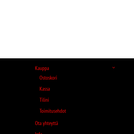
Kauppa
Ostoskori
Kassa
Tilini
Toimitusehdot
Ota yhteyttä