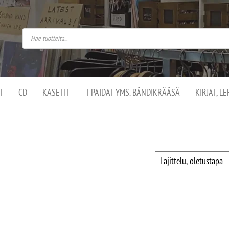
do
arket on
omusaan
t –
ut
ssa
kä
kauppa
ä
lassa
T
CD
KASETIT
T-PAIDAT YMS. BÄNDIKRÄÄSÄ
KIRJAT, L
.