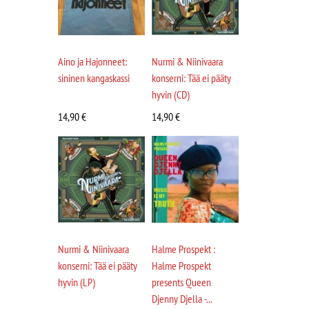
Aino ja Hajonneet:
Nurmi & Niinivaara
sininen kangaskassi
konserni: Tää ei pääty
hyvin (CD)
14,90
€
14,90
€
Nurmi & Niinivaara
Halme Prospekt :
konserni: Tää ei pääty
Halme Prospekt
hyvin (LP)
presents Queen
Djenny Djella -...