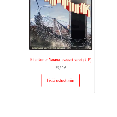
Ritarikunta: Saranat avaavat sanat (2LP)
25,90
€
Lisää ostoskoriin