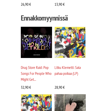
26,90
€
13,90
€
Ennakkomyynnissä
Drug Store Raid: Pop
Litku Klemetti: Sata
Songs For People Who
pahaa poikaa (LP)
Might Get...
32,90
€
28,90
€