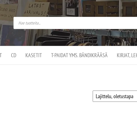
do
arket on
omusaan
t –
ut
ssa
kä
kauppa
ä
lassa
T
CD
KASETIT
T-PAIDAT YMS. BÄNDIKRÄÄSÄ
KIRJAT, L
.