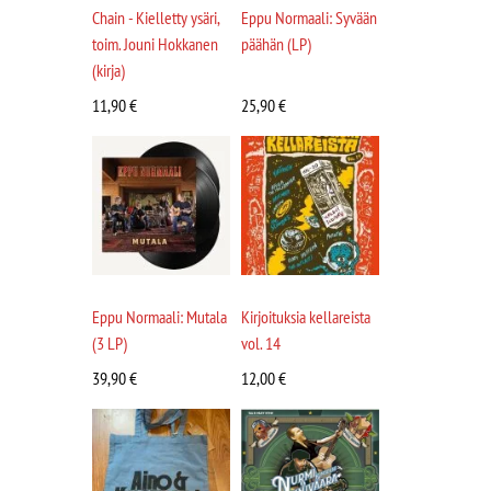
Chain - Kielletty ysäri,
Eppu Normaali: Syvään
toim. Jouni Hokkanen
päähän (LP)
(kirja)
11,90
€
25,90
€
Eppu Normaali: Mutala
Kirjoituksia kellareista
(3 LP)
vol. 14
39,90
€
12,00
€