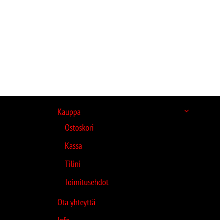
Kauppa
Ostoskori
Kassa
Tilini
Toimitusehdot
Ota yhteyttä