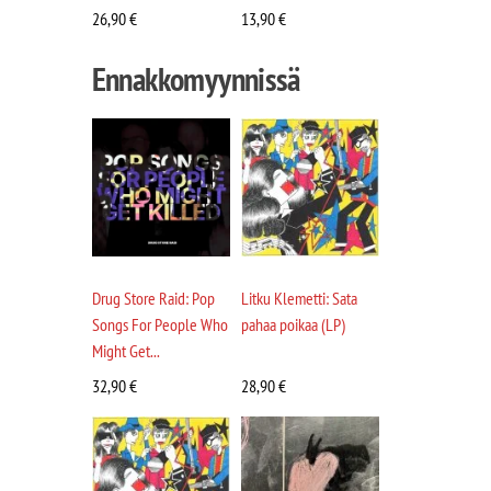
26,90
€
13,90
€
Ennakkomyynnissä
Drug Store Raid: Pop
Litku Klemetti: Sata
Songs For People Who
pahaa poikaa (LP)
Might Get...
32,90
€
28,90
€