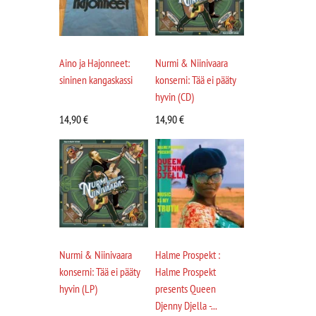
Aino ja Hajonneet:
Nurmi & Niinivaara
sininen kangaskassi
konserni: Tää ei pääty
hyvin (CD)
14,90
€
14,90
€
Nurmi & Niinivaara
Halme Prospekt :
konserni: Tää ei pääty
Halme Prospekt
hyvin (LP)
presents Queen
Djenny Djella -...