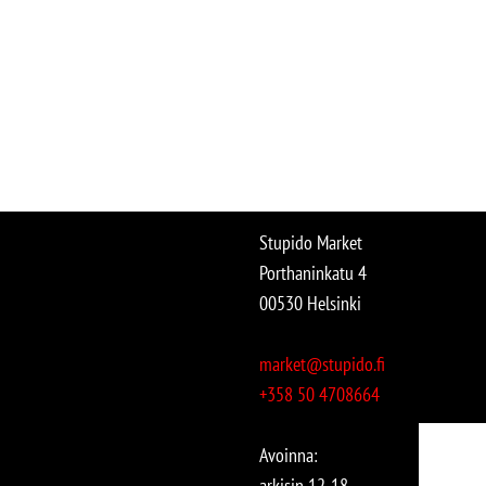
Stupido Market
Porthaninkatu 4
00530 Helsinki
market@stupido.fi
+358 50 4708664
Avoinna:
arkisin 12-18