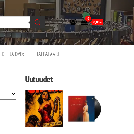
0
0,00
€
EHDET JA DVD:T
HALPALAARI
Uutuudet