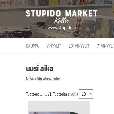
Stupi
Stupido M
vaihtoeht
Marke
erikoistun
verko
verkko- se
kivijalka
ja
Helsingiss
kivija
Kallion
KAUPPA
VINYYLIT
10" VINYYLIT
7" VINYYLI
sydämessä
uusi aika
Näytetään ainoa tulos
Tuotteet
1 - 1
/
1
. Tuotteita sivulla