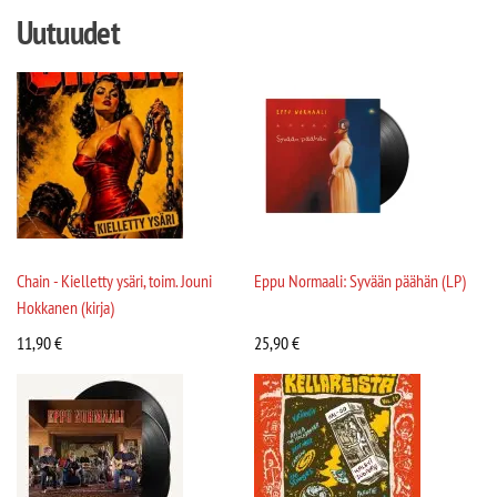
Uutuudet
Chain - Kielletty ysäri, toim. Jouni
Eppu Normaali: Syvään päähän (LP)
Hokkanen (kirja)
11,90
€
25,90
€