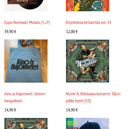
Eppu Normaali: Mutala (3 LP)
Kirjoituksia kellareista vol. 14
39,90
€
12,00
€
Aino ja Hajonneet: sininen
Nurmi & Niinivaara konserni: Tää ei
kangaskassi
pääty hyvin (CD)
14,90
€
14,90
€