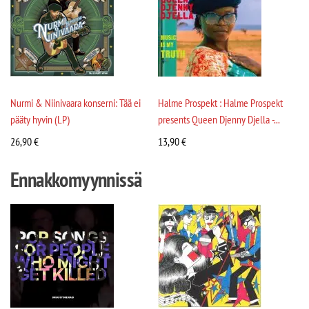
Nurmi & Niinivaara konserni: Tää ei
Halme Prospekt : Halme Prospekt
pääty hyvin (LP)
presents Queen Djenny Djella -...
26,90
€
13,90
€
Ennakkomyynnissä