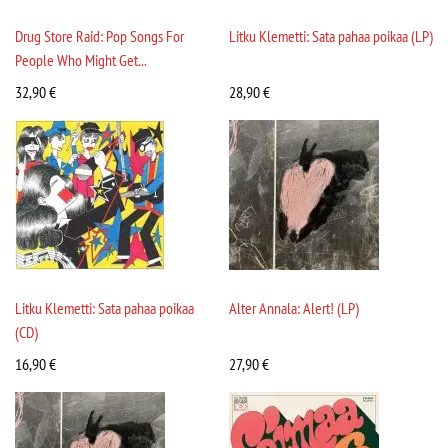
Drug Store Raid: Pop Songs For
Litku Klemetti: Sata pahaa poikaa (LP)
People Who Might Get...
32,90
€
28,90
€
Litku Klemetti: Sata pahaa poikaa
Alter Annala: Alert! (LP)
(CD)
16,90
€
27,90
€