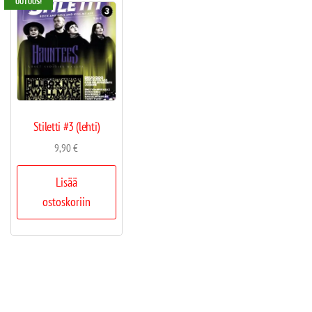
UUTUUS!
Stiletti #3 (lehti)
9,90
€
Lisää
ostoskoriin