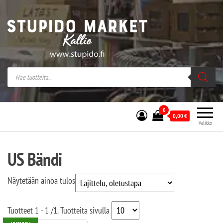
Stupido Market – verkossa ja kivijalassa
Stupido Market on vaihtoehtomusaan
erikoistunut verkko- sekä
kivijalkakauppa Helsingissä Kallion
sydämessä.
0
0,00
€
Valikko
US Bändi
Näytetään ainoa tulos
Tuotteet
1 - 1
/
1
. Tuotteita sivulla