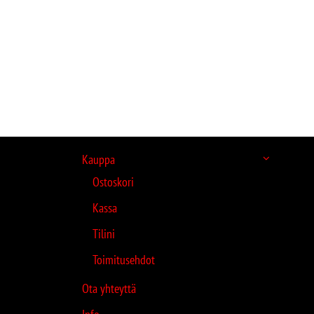
Kauppa
Ostoskori
Kassa
Tilini
Toimitusehdot
Ota yhteyttä