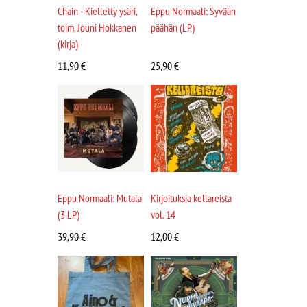
Chain - Kielletty ysäri,
Eppu Normaali: Syvään
toim. Jouni Hokkanen
päähän (LP)
(kirja)
11,90
€
25,90
€
Eppu Normaali: Mutala
Kirjoituksia kellareista
(3 LP)
vol. 14
39,90
€
12,00
€