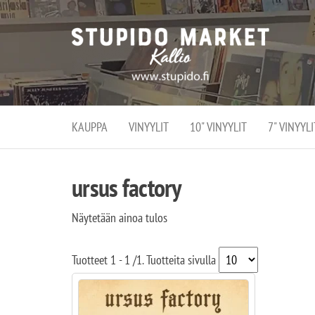
Stupi
Stupido M
vaihtoeht
Marke
erikoistun
verko
verkko- se
kivijalka
ja
Helsingiss
kivija
Kallion
KAUPPA
VINYYLIT
10" VINYYLIT
7" VINYYLI
sydämessä
ursus factory
Näytetään ainoa tulos
Tuotteet
1 - 1
/
1
. Tuotteita sivulla