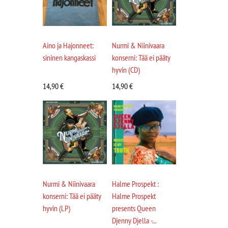
Aino ja Hajonneet:
Nurmi & Niinivaara
sininen kangaskassi
konserni: Tää ei pääty
hyvin (CD)
14,90
€
14,90
€
Nurmi & Niinivaara
Halme Prospekt :
konserni: Tää ei pääty
Halme Prospekt
hyvin (LP)
presents Queen
Djenny Djella -...