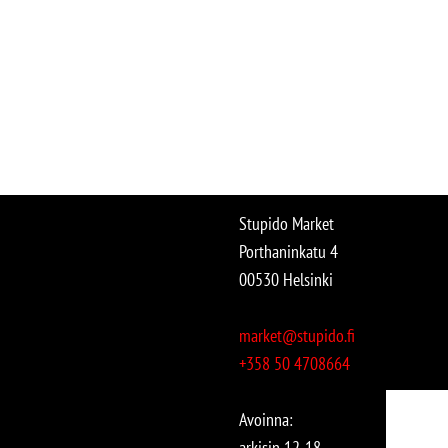
Stupido Market
Porthaninkatu 4
00530 Helsinki
market@stupido.fi
+358 50 4708664
Avoinna:
arkisin 12-18