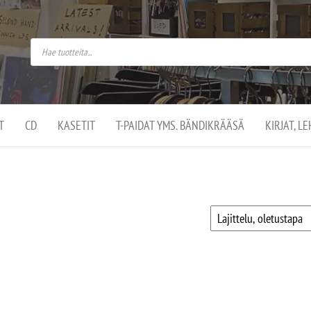
do
arket on
omusaan
t –
ut
ssa
kä
kauppa
ä
lassa
T
CD
KASETIT
T-PAIDAT YMS. BÄNDIKRÄÄSÄ
KIRJAT, L
.