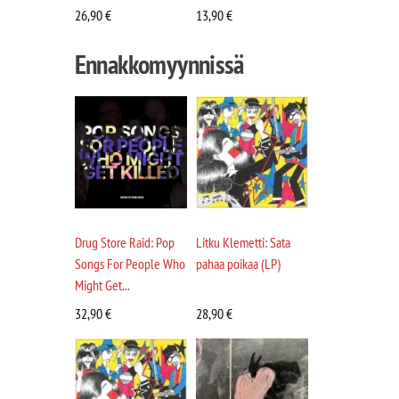
26,90
€
13,90
€
Ennakkomyynnissä
Drug Store Raid: Pop
Litku Klemetti: Sata
Songs For People Who
pahaa poikaa (LP)
Might Get...
32,90
€
28,90
€