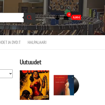
0
0,00
€
EHDET JA DVD:T
HALPALAARI
Uutuudet