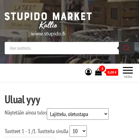
Stupido Market – verkossa ja kivijalassa
Stupido Market on vaihtoehtomusaan
erikoistunut verkko- sekä
kivijalkakauppa Helsingissä Kallion
sydämessä.
0
0,00
€
Valikko
Ulual yyy
Näytetään ainoa tulos
Tuotteet
1 - 1
/
1
. Tuotteita sivulla