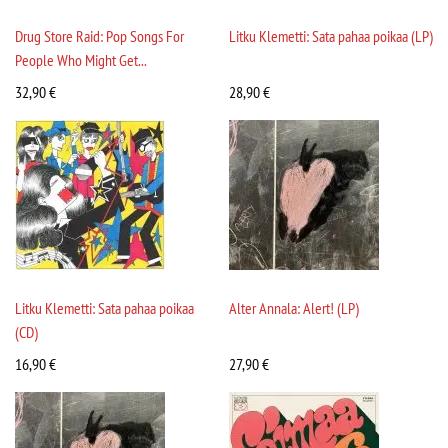
Drug Store Raid: Pop Songs For
Litku Klemetti: Sata pahaa poikaa (LP)
People Who Might Get...
32,90
€
28,90
€
Litku Klemetti: Sata pahaa poikaa
Alter Annala: Alert! (LP)
(CD)
16,90
€
27,90
€