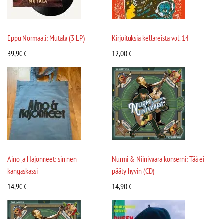
Eppu Normaali: Mutala (3 LP)
Kirjoituksia kellareista vol. 14
39,90
€
12,00
€
Aino ja Hajonneet: sininen
Nurmi & Niinivaara konserni: Tää ei
kangaskassi
pääty hyvin (CD)
14,90
€
14,90
€