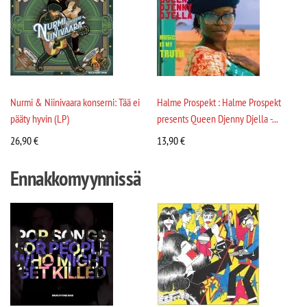
Nurmi & Niinivaara konserni: Tää ei
Halme Prospekt : Halme Prospekt
pääty hyvin (LP)
presents Queen Djenny Djella -...
26,90
€
13,90
€
Ennakkomyynnissä