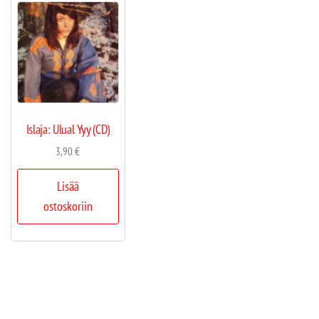
Islaja: Ulual Yyy (CD)
3,90
€
Lisää
ostoskoriin