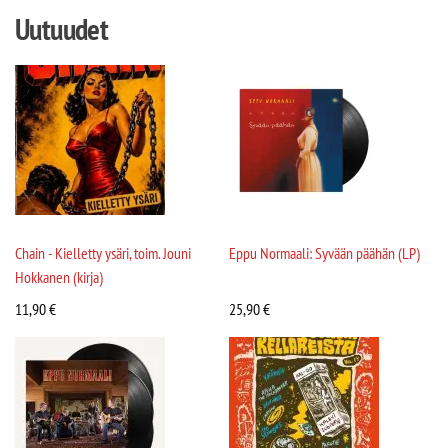
Uutuudet
Chain - Kielletty ysäri, toim. Jouni
Eppu Normaali: Syvään päähän (LP)
Hokkanen (kirja)
11,90
€
25,90
€