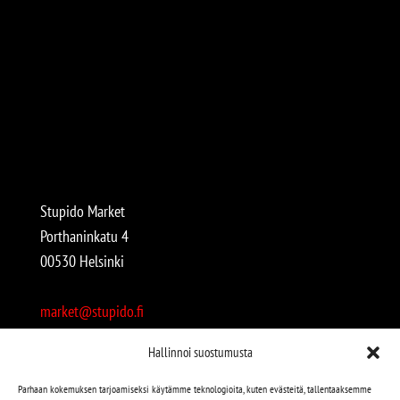
Stupido Market
Porthaninkatu 4
00530 Helsinki
market@stupido.fi
+358 50 4708664
Hallinnoi suostumusta
Avoinna:
Parhaan kokemuksen tarjoamiseksi käytämme teknologioita, kuten evästeitä, tallentaaksemme