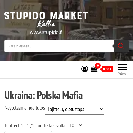
Stupido Market – verkossa ja kivijalassa
Stupido Market on vaihtoehtomusaan
erikoistunut verkko- sekä
kivijalkakauppa Helsingissä Kallion
sydämessä.
0
0,00
€
Valikko
Ukraina: Polska Mafia
Näytetään ainoa tulos
Tuotteet
1 - 1
/
1
. Tuotteita sivulla