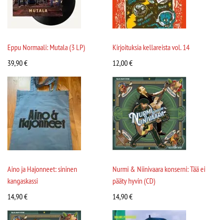
Eppu Normaali: Mutala (3 LP)
Kirjoituksia kellareista vol. 14
39,90
€
12,00
€
Aino ja Hajonneet: sininen
Nurmi & Niinivaara konserni: Tää ei
kangaskassi
pääty hyvin (CD)
14,90
€
14,90
€