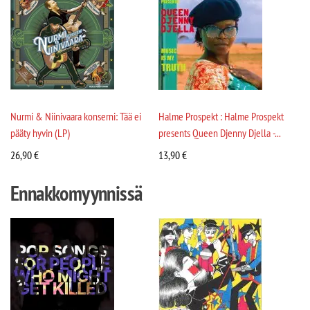
Nurmi & Niinivaara konserni: Tää ei
Halme Prospekt : Halme Prospekt
pääty hyvin (LP)
presents Queen Djenny Djella -...
26,90
€
13,90
€
Ennakkomyynnissä