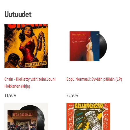
Uutuudet
Chain - Kielletty ysäri, toim. Jouni
Eppu Normaali: Syvään päähän (LP)
Hokkanen (kirja)
11,90
€
25,90
€