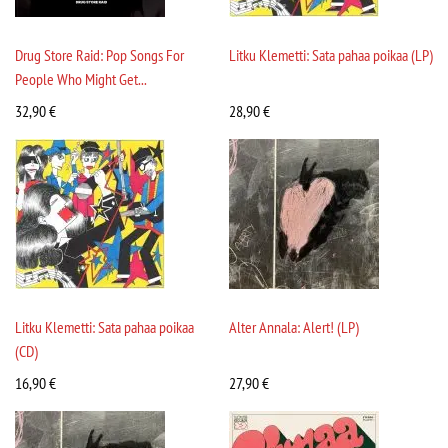
Drug Store Raid: Pop Songs For
Litku Klemetti: Sata pahaa poikaa (LP)
People Who Might Get...
32,90
€
28,90
€
Litku Klemetti: Sata pahaa poikaa
Alter Annala: Alert! (LP)
(CD)
16,90
€
27,90
€