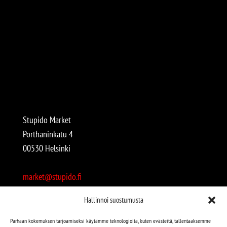
Stupido Market
Porthaninkatu 4
00530 Helsinki
market@stupido.fi
+358 50 4708664
Hallinnoi suostumusta
Avoinna:
Parhaan kokemuksen tarjoamiseksi käytämme teknologioita, kuten evästeitä, tallentaaksemme