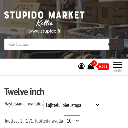
Stupido Market – verkossa ja kivijalassa
Stupido Market on vaihtoehtomusaan
erikoistunut verkko- sekä
kivijalkakauppa Helsingissä Kallion
sydämessä.
0
0,00
€
Valikko
Twelve inch
Näytetään ainoa tulos
Tuotteet
1 - 1
/
1
. Tuotteita sivulla