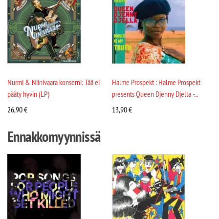
Nurmi & Niinivaara konserni: Tää ei
Halme Prospekt : Halme Prospekt
pääty hyvin (LP)
presents Queen Djenny Djella -...
26,90
€
13,90
€
Ennakkomyynnissä