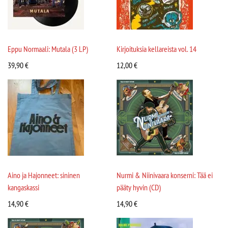
Eppu Normaali: Mutala (3 LP)
Kirjoituksia kellareista vol. 14
39,90
€
12,00
€
Aino ja Hajonneet: sininen
Nurmi & Niinivaara konserni: Tää ei
kangaskassi
pääty hyvin (CD)
14,90
€
14,90
€