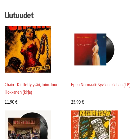
Uutuudet
Chain - Kielletty ysäri, toim. Jouni
Eppu Normaali: Syvään päähän (LP)
Hokkanen (kirja)
11,90
€
25,90
€