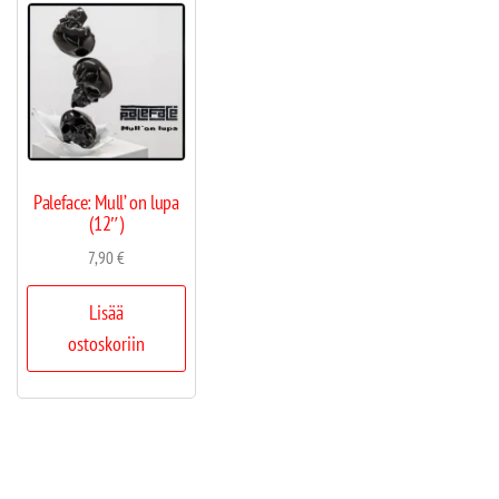
Paleface: Mull’ on lupa
(12″)
7,90
€
Lisää
ostoskoriin