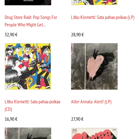
Drug Store Raid: Pop Songs For
Litku Klemetti: Sata pahaa poikaa (LP)
People Who Might Get...
32,90
€
28,90
€
Litku Klemetti: Sata pahaa poikaa
Alter Annala: Alert! (LP)
(CD)
16,90
€
27,90
€