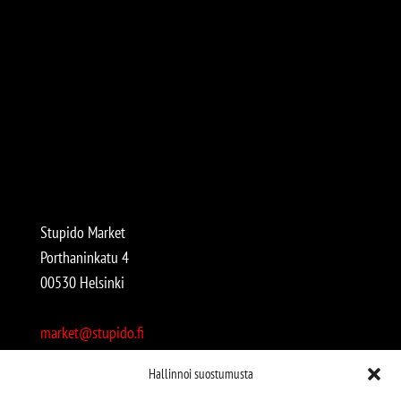
Stupido Market
Porthaninkatu 4
00530 Helsinki
market@stupido.fi
+358 50 4708664
Hallinnoi suostumusta