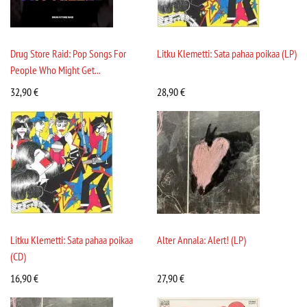
Drug Store Raid: Pop Songs For
Litku Klemetti: Sata pahaa poikaa (LP)
People Who Might Get...
32,90
€
28,90
€
Litku Klemetti: Sata pahaa poikaa
Alter Annala: Alert! (LP)
(CD)
16,90
€
27,90
€