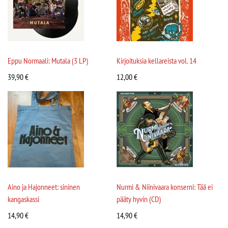
Eppu Normaali: Mutala (3 LP)
Kirjoituksia kellareista vol. 14
39,90
€
12,00
€
Aino ja Hajonneet: sininen
Nurmi & Niinivaara konserni: Tää ei
kangaskassi
pääty hyvin (CD)
14,90
€
14,90
€