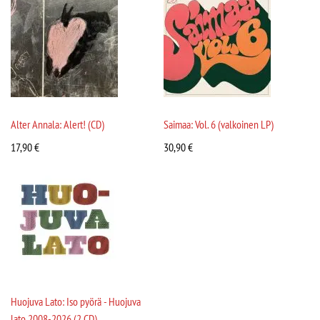
Alter Annala: Alert! (CD)
Saimaa: Vol. 6 (valkoinen LP)
17,90
€
30,90
€
Huojuva Lato: Iso pyörä - Huojuva
lato 2008-2026 (2 CD)