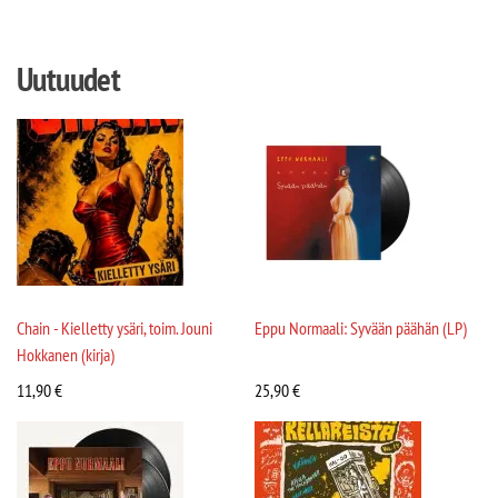
Uutuudet
Chain - Kielletty ysäri, toim. Jouni
Eppu Normaali: Syvään päähän (LP)
Hokkanen (kirja)
11,90
€
25,90
€