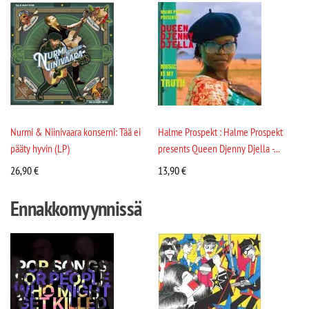
Nurmi & Niinivaara konserni: Tää ei
Halme Prospekt : Halme Prospekt
pääty hyvin (LP)
presents Queen Djenny Djella -...
26,90
€
13,90
€
Ennakkomyynnissä