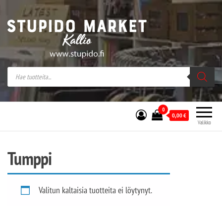
Stupido Market – verkossa ja kivijalassa
Stupido Market on vaihtoehtomusaan
erikoistunut verkko- sekä
kivijalkakauppa Helsingissä Kallion
sydämessä.
0
0,00
€
Valikko
Tumppi
Valitun kaltaisia tuotteita ei löytynyt.