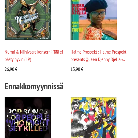
Nurmi & Niinivaara konserni: Tää ei
Halme Prospekt : Halme Prospekt
pääty hyvin (LP)
presents Queen Djenny Djella -...
26,90
€
13,90
€
Ennakkomyynnissä