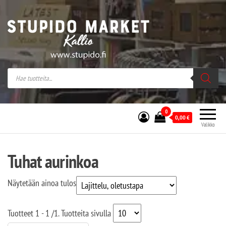
Stupido Market – verkossa ja kivijalassa
Stupido Market on vaihtoehtomusaan
erikoistunut verkko- sekä
kivijalkakauppa Helsingissä Kallion
sydämessä.
0
0,00
€
Valikko
Tuhat aurinkoa
Näytetään ainoa tulos
Tuotteet
1 - 1
/
1
. Tuotteita sivulla