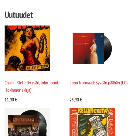
Uutuudet
Chain - Kielletty ysäri, toim. Jouni
Eppu Normaali: Syvään päähän (LP)
Hokkanen (kirja)
11,90
€
25,90
€