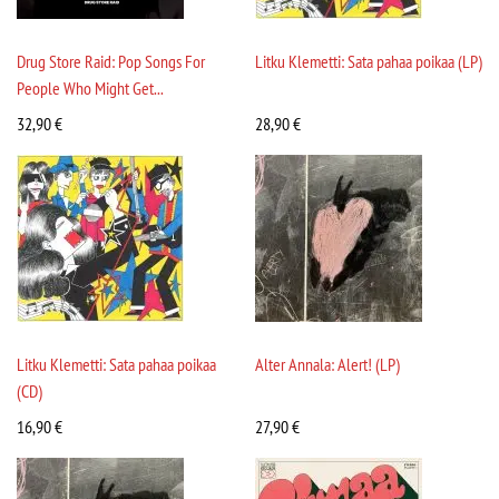
Drug Store Raid: Pop Songs For
Litku Klemetti: Sata pahaa poikaa (LP)
People Who Might Get...
32,90
€
28,90
€
Litku Klemetti: Sata pahaa poikaa
Alter Annala: Alert! (LP)
(CD)
16,90
€
27,90
€