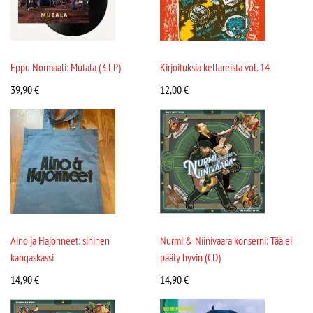
Eppu Normaali: Mutala (3 LP)
Kirjoituksia kellareista vol. 14
39,90
€
12,00
€
Aino ja Hajonneet: sininen
Nurmi & Niinivaara konserni: Tää ei
kangaskassi
pääty hyvin (CD)
14,90
€
14,90
€