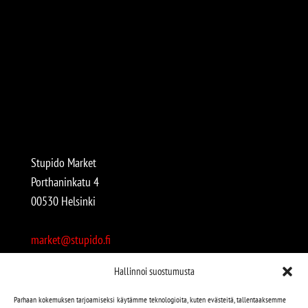
Stupido Market
Porthaninkatu 4
00530 Helsinki
market@stupido.fi
+358 50 4708664
Hallinnoi suostumusta
Avoinna:
Parhaan kokemuksen tarjoamiseksi käytämme teknologioita, kuten evästeitä, tallentaaksemme