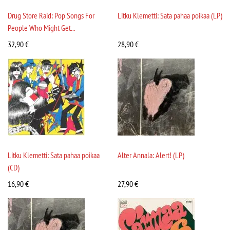
Drug Store Raid: Pop Songs For
Litku Klemetti: Sata pahaa poikaa (LP)
People Who Might Get...
32,90
€
28,90
€
Litku Klemetti: Sata pahaa poikaa
Alter Annala: Alert! (LP)
(CD)
16,90
€
27,90
€