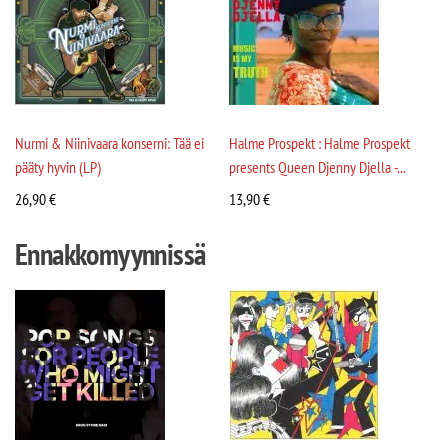
Nurmi & Niinivaara konserni: Tää ei
Halme Prospekt : Halme Prospekt
pääty hyvin (LP)
presents Queen Djenny Djella -...
26,90
€
13,90
€
Ennakkomyynnissä