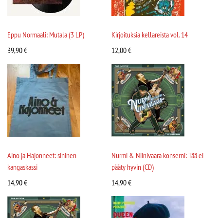
Eppu Normaali: Mutala (3 LP)
Kirjoituksia kellareista vol. 14
39,90
€
12,00
€
Aino ja Hajonneet: sininen
Nurmi & Niinivaara konserni: Tää ei
kangaskassi
pääty hyvin (CD)
14,90
€
14,90
€