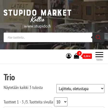
Stupido Market – verkossa ja kivijalassa
Stupido Market on vaihtoehtomusaan
erikoistunut verkko- sekä
kivijalkakauppa Helsingissä Kallion
sydämessä.
0
0,00
€
Valikko
Trio
Näytetään kaikki 3 tulosta
Tuotteet
1 - 3
/
3
. Tuotteita sivulla