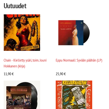
Uutuudet
Chain - Kielletty ysäri, toim. Jouni
Eppu Normaali: Syvään päähän (LP)
Hokkanen (kirja)
11,90
€
25,90
€