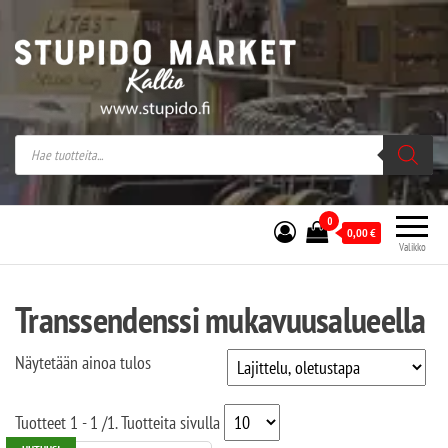
Stupido Market – verkossa ja kivijalassa
Stupido Market on vaihtoehtomusaan
erikoistunut verkko- sekä
kivijalkakauppa Helsingissä Kallion
sydämessä.
0
0,00
€
Valikko
Transsendenssi mukavuusalueella
Näytetään ainoa tulos
Tuotteet
1 - 1
/
1
. Tuotteita sivulla