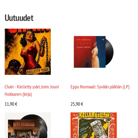
Uutuudet
Chain - Kielletty ysäri, toim. Jouni
Eppu Normaali: Syvään päähän (LP)
Hokkanen (kirja)
11,90
€
25,90
€