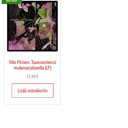
UUTUUS!
Ville Pirinen: Transsendenssi
mukavuusalueella (LP)
25,90
€
Lisää ostoskoriin