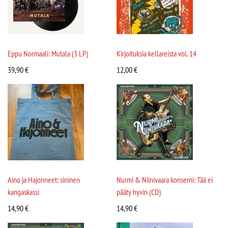
Eppu Normaali: Mutala (3 LP)
Kirjoituksia kellareista vol. 14
39,90
€
12,00
€
Aino ja Hajonneet: sininen
Nurmi & Niinivaara konserni: Tää ei
kangaskassi
pääty hyvin (CD)
14,90
€
14,90
€