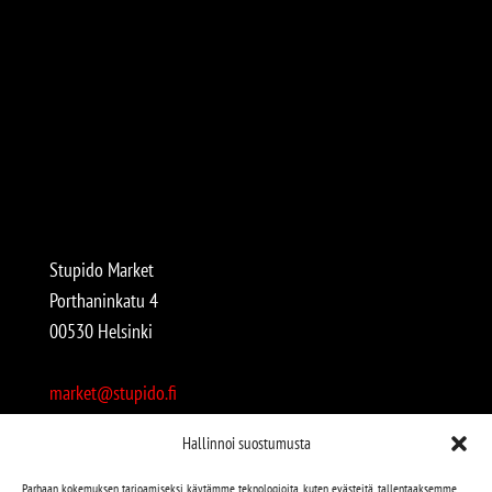
Stupido Market
Porthaninkatu 4
00530 Helsinki
market@stupido.fi
+358 50 4708664
Hallinnoi suostumusta
Avoinna:
Parhaan kokemuksen tarjoamiseksi käytämme teknologioita, kuten evästeitä, tallentaaksemme