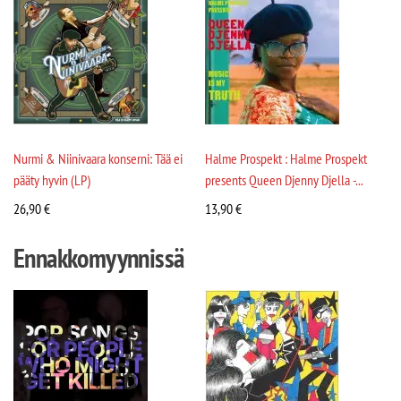
Nurmi & Niinivaara konserni: Tää ei
Halme Prospekt : Halme Prospekt
pääty hyvin (LP)
presents Queen Djenny Djella -...
26,90
€
13,90
€
Ennakkomyynnissä