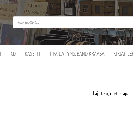
do
arket on
omusaan
t –
ut
ssa
kä
kauppa
ä
lassa
T
CD
KASETIT
T-PAIDAT YMS. BÄNDIKRÄÄSÄ
KIRJAT, L
.