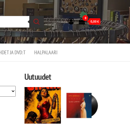
0
0,00
€
EHDET JA DVD:T
HALPALAARI
Uutuudet