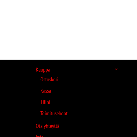
Kauppa
Ostoskori
Kassa
Tilini
Toimitusehdot
Ota yhteyttä