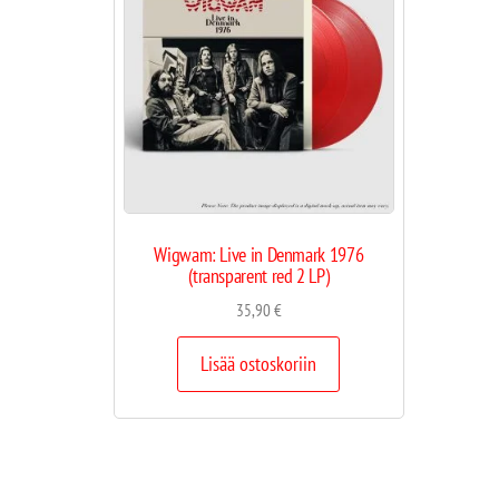
Wigwam: Live in Denmark 1976
(transparent red 2 LP)
35,90
€
Lisää ostoskoriin