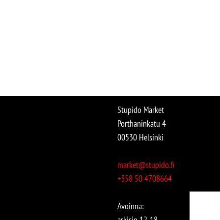
Stupido Market
Porthaninkatu 4
00530 Helsinki
market@stupido.fi
+358 50 4708664
Avoinna:
arkisin 12-18