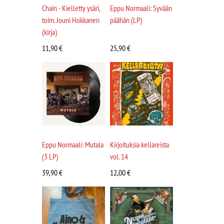
Chain - Kielletty ysäri,
Eppu Normaali: Syvään
toim. Jouni Hokkanen
päähän (LP)
(kirja)
11,90
€
25,90
€
Eppu Normaali: Mutala
Kirjoituksia kellareista
(3 LP)
vol. 14
39,90
€
12,00
€