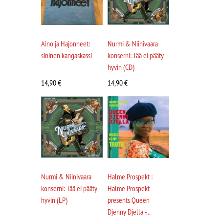
Aino ja Hajonneet:
Nurmi & Niinivaara
sininen kangaskassi
konserni: Tää ei pääty
hyvin (CD)
14,90
€
14,90
€
Nurmi & Niinivaara
Halme Prospekt :
konserni: Tää ei pääty
Halme Prospekt
hyvin (LP)
presents Queen
Djenny Djella -...