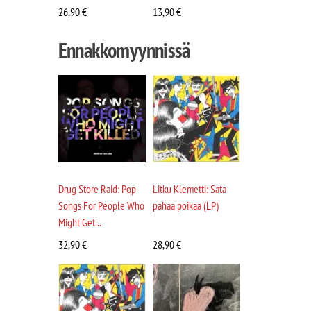
26,90
€
13,90
€
Ennakkomyynnissä
Drug Store Raid: Pop
Litku Klemetti: Sata
Songs For People Who
pahaa poikaa (LP)
Might Get...
32,90
€
28,90
€