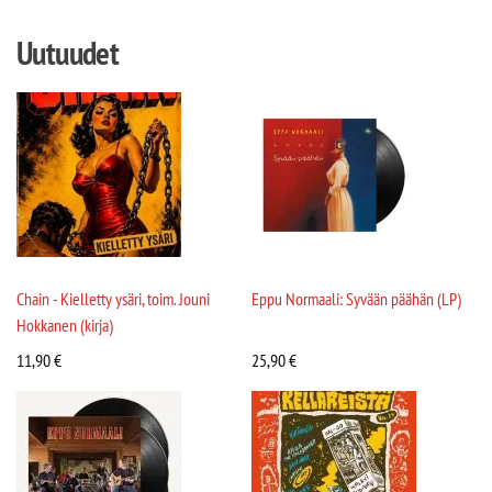
Uutuudet
Chain - Kielletty ysäri, toim. Jouni
Eppu Normaali: Syvään päähän (LP)
Hokkanen (kirja)
11,90
€
25,90
€