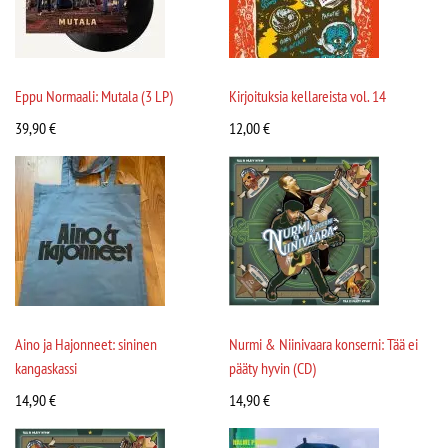
Eppu Normaali: Mutala (3 LP)
Kirjoituksia kellareista vol. 14
39,90
€
12,00
€
Aino ja Hajonneet: sininen
Nurmi & Niinivaara konserni: Tää ei
kangaskassi
pääty hyvin (CD)
14,90
€
14,90
€