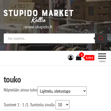
Stupido Market – verkossa ja kivijalassa
Stupido Market on vaihtoehtomusaan
erikoistunut verkko- sekä
kivijalkakauppa Helsingissä Kallion
sydämessä.
0
0,00
€
Valikko
touko
Näytetään ainoa tulos
Tuotteet
1 - 1
/
1
. Tuotteita sivulla