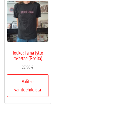
Touko: Tämä tyttö
rakastaa (T-paita)
27,90
€
Valitse
vaihtoehdoista