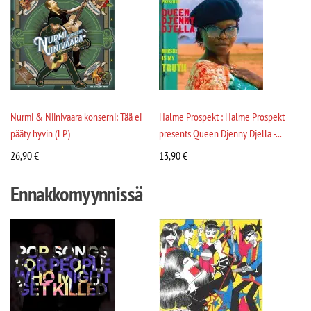
Nurmi & Niinivaara konserni: Tää ei
Halme Prospekt : Halme Prospekt
pääty hyvin (LP)
presents Queen Djenny Djella -...
26,90
€
13,90
€
Ennakkomyynnissä