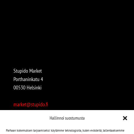
Stupido Market
Porthaninkatu 4
00530 Helsinki
market@stupido.fi
+358 50 4708664
Hallinnoi suostumusta
Avoinna:
Parhaan kokemuksen tarjoamiseksi käytämme teknologioita, kuten evästeitä, tallentaaksemme