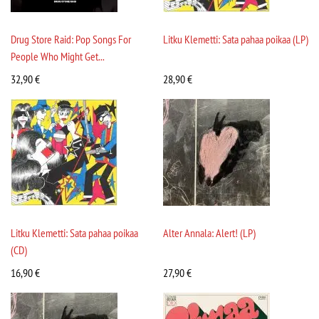
Drug Store Raid: Pop Songs For
Litku Klemetti: Sata pahaa poikaa (LP)
People Who Might Get...
32,90
€
28,90
€
Litku Klemetti: Sata pahaa poikaa
Alter Annala: Alert! (LP)
(CD)
16,90
€
27,90
€