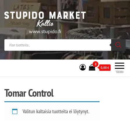
Stupido Market – verkossa ja kivijalassa
Stupido Market on vaihtoehtomusaan
erikoistunut verkko- sekä
kivijalkakauppa Helsingissä Kallion
sydämessä.
0
0,00
€
Valikko
Tomar Control
Valitun kaltaisia tuotteita ei löytynyt.