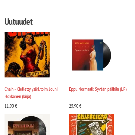
Uutuudet
Chain - Kielletty ysäri, toim. Jouni
Eppu Normaali: Syvään päähän (LP)
Hokkanen (kirja)
11,90
€
25,90
€