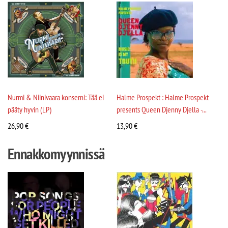
Nurmi & Niinivaara konserni: Tää ei
Halme Prospekt : Halme Prospekt
pääty hyvin (LP)
presents Queen Djenny Djella -...
26,90
€
13,90
€
Ennakkomyynnissä