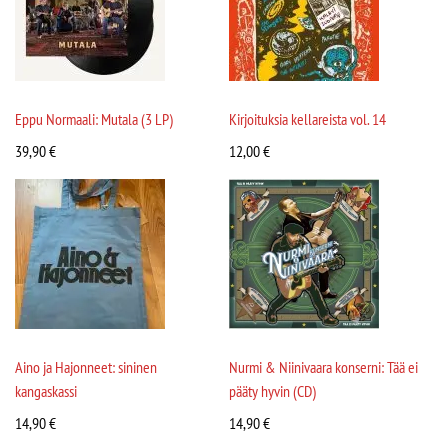
Eppu Normaali: Mutala (3 LP)
Kirjoituksia kellareista vol. 14
39,90
€
12,00
€
Aino ja Hajonneet: sininen
Nurmi & Niinivaara konserni: Tää ei
kangaskassi
pääty hyvin (CD)
14,90
€
14,90
€