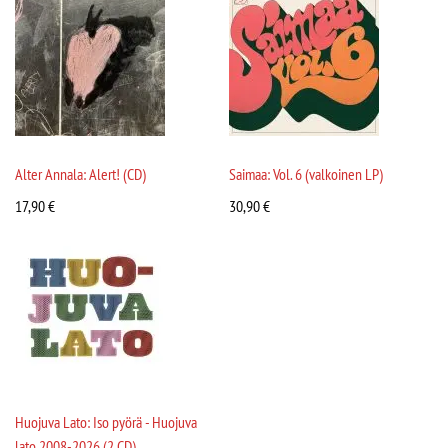
Alter Annala: Alert! (CD)
Saimaa: Vol. 6 (valkoinen LP)
17,90
€
30,90
€
Huojuva Lato: Iso pyörä - Huojuva
lato 2008-2026 (2 CD)