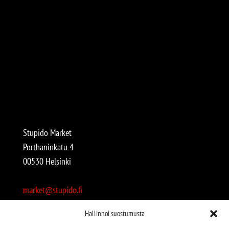
Stupido Market
Porthaninkatu 4
00530 Helsinki
market@stupido.fi
+358 50 4708664
Hallinnoi suostumusta