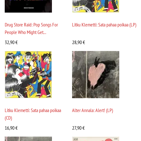
Drug Store Raid: Pop Songs For
Litku Klemetti: Sata pahaa poikaa (LP)
People Who Might Get...
32,90
€
28,90
€
Litku Klemetti: Sata pahaa poikaa
Alter Annala: Alert! (LP)
(CD)
16,90
€
27,90
€