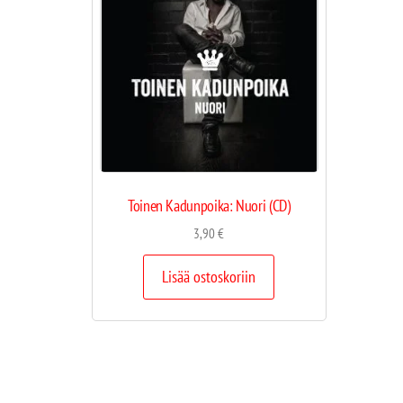
Toinen Kadunpoika: Nuori (CD)
3,90
€
Lisää ostoskoriin