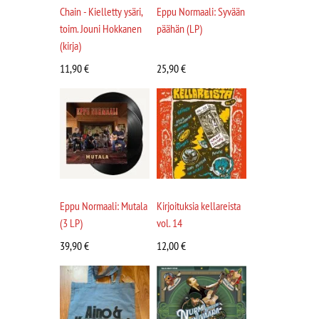
Chain - Kielletty ysäri,
Eppu Normaali: Syvään
toim. Jouni Hokkanen
päähän (LP)
(kirja)
11,90
€
25,90
€
Eppu Normaali: Mutala
Kirjoituksia kellareista
(3 LP)
vol. 14
39,90
€
12,00
€