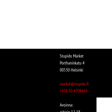
Stupido Market
Porthaninkatu 4
00530 Helsinki
market@stupido.fi
+358 50 4708664
Avoinna:
arkisin 12-18