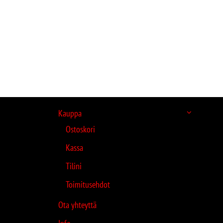
Kauppa
Ostoskori
Kassa
Tilini
Toimitusehdot
Ota yhteyttä