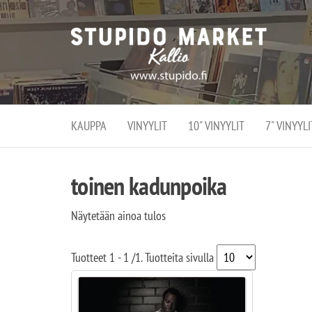
Stupi
Stupido M
vaihtoeht
Marke
erikoistun
verko
verkko- se
kivijalka
ja
Helsingiss
kivija
Kallion
KAUPPA
VINYYLIT
10" VINYYLIT
7" VINYYLI
sydämessä
toinen kadunpoika
Näytetään ainoa tulos
Tuotteet
1 - 1
/
1
. Tuotteita sivulla