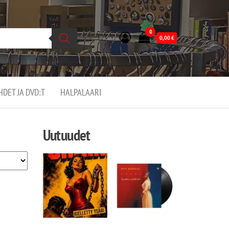
0
0,00
€
EHDET JA DVD:T
HALPALAARI
Uutuudet