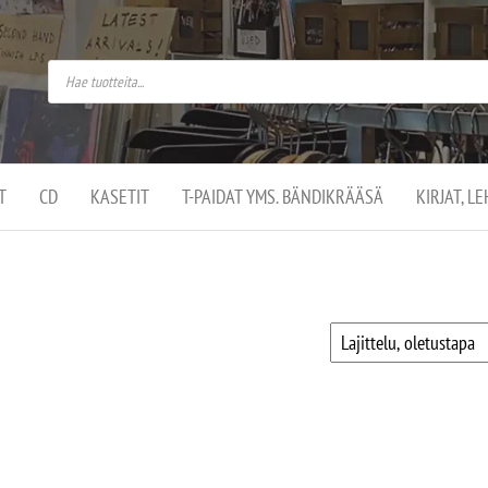
do
arket on
omusaan
t –
ut
ssa
kä
kauppa
ä
lassa
T
CD
KASETIT
T-PAIDAT YMS. BÄNDIKRÄÄSÄ
KIRJAT, L
.