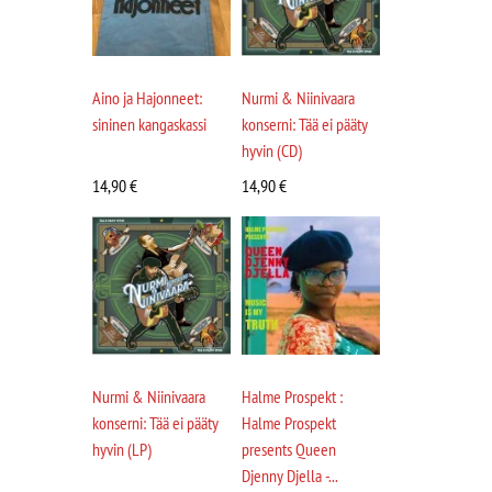
Aino ja Hajonneet:
Nurmi & Niinivaara
sininen kangaskassi
konserni: Tää ei pääty
hyvin (CD)
14,90
€
14,90
€
Nurmi & Niinivaara
Halme Prospekt :
konserni: Tää ei pääty
Halme Prospekt
hyvin (LP)
presents Queen
Djenny Djella -...