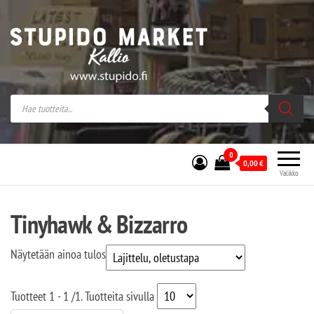
Stupido Market – verkossa ja kivijalassa
Stupido Market on vaihtoehtomusaan
erikoistunut verkko- sekä
kivijalkakauppa Helsingissä Kallion
sydämessä.
0
0,00
€
Valikko
Tinyhawk & Bizzarro
Näytetään ainoa tulos
Tuotteet
1 - 1
/
1
. Tuotteita sivulla