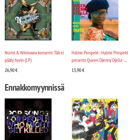
Nurmi & Niinivaara konserni: Tää ei
Halme Prospekt : Halme Prospekt
pääty hyvin (LP)
presents Queen Djenny Djella -...
26,90
€
13,90
€
Ennakkomyynnissä