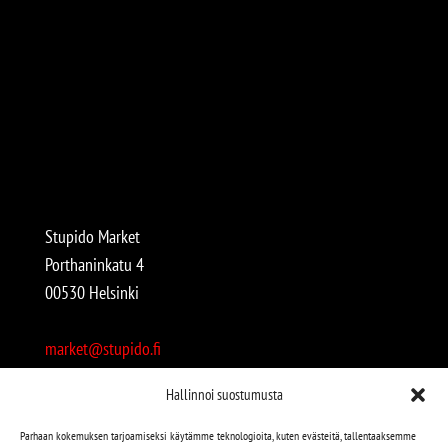
Stupido Market
Porthaninkatu 4
00530 Helsinki
market@stupido.fi
+358 50 4708664
Hallinnoi suostumusta
Avoinna:
Parhaan kokemuksen tarjoamiseksi käytämme teknologioita, kuten evästeitä, tallentaaksemme