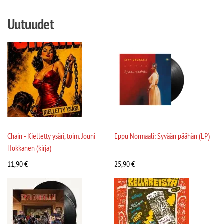
Uutuudet
Chain - Kielletty ysäri, toim. Jouni
Eppu Normaali: Syvään päähän (LP)
Hokkanen (kirja)
11,90
€
25,90
€