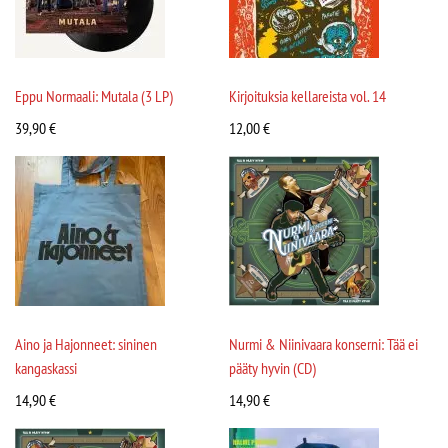
Eppu Normaali: Mutala (3 LP)
Kirjoituksia kellareista vol. 14
39,90
€
12,00
€
Aino ja Hajonneet: sininen
Nurmi & Niinivaara konserni: Tää ei
kangaskassi
pääty hyvin (CD)
14,90
€
14,90
€