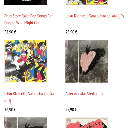
Drug Store Raid: Pop Songs For
Litku Klemetti: Sata pahaa poikaa (LP)
People Who Might Get...
32,90
€
28,90
€
Litku Klemetti: Sata pahaa poikaa
Alter Annala: Alert! (LP)
(CD)
16,90
€
27,90
€