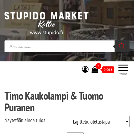
Stupido Market – verkossa ja kivijalassa
Stupido Market on vaihtoehtomusaan
erikoistunut verkko- sekä
kivijalkakauppa Helsingissä Kallion
sydämessä.
0
0,00
€
Valikko
Timo Kaukolampi & Tuomo
Puranen
Näytetään ainoa tulos