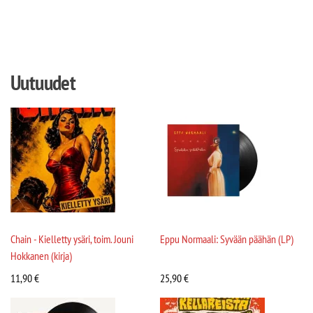
Uutuudet
Chain - Kielletty ysäri, toim. Jouni
Eppu Normaali: Syvään päähän (LP)
Hokkanen (kirja)
11,90
€
25,90
€