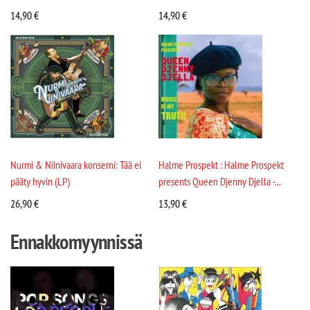
14,90
€
14,90
€
Nurmi & Niinivaara konserni: Tää ei
Halme Prospekt : Halme Prospekt
pääty hyvin (LP)
presents Queen Djenny Djella -...
26,90
€
13,90
€
Ennakkomyynnissä