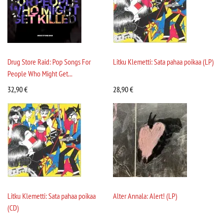
Drug Store Raid: Pop Songs For
Litku Klemetti: Sata pahaa poikaa (LP)
People Who Might Get...
32,90
€
28,90
€
Litku Klemetti: Sata pahaa poikaa
Alter Annala: Alert! (LP)
(CD)