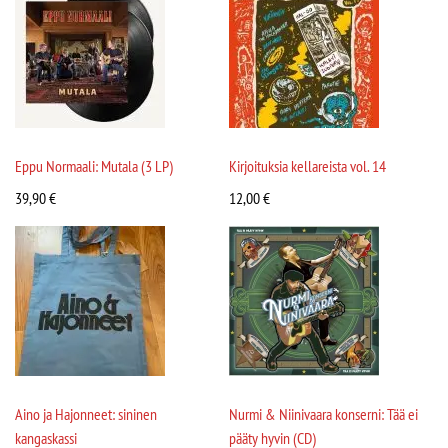
Eppu Normaali: Mutala (3 LP)
Kirjoituksia kellareista vol. 14
39,90
€
12,00
€
Aino ja Hajonneet: sininen
Nurmi & Niinivaara konserni: Tää ei
kangaskassi
pääty hyvin (CD)