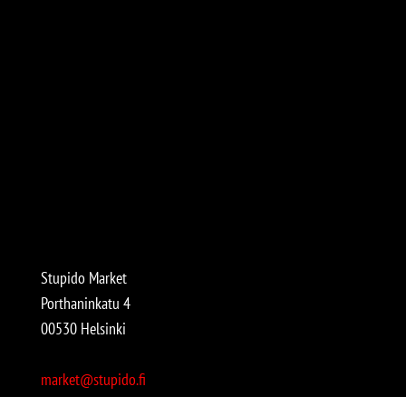
Stupido Market
Porthaninkatu 4
00530 Helsinki
market@stupido.fi
+358 50 4708664