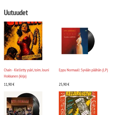
Uutuudet
Chain - Kielletty ysäri, toim. Jouni
Eppu Normaali: Syvään päähän (LP)
Hokkanen (kirja)
11,90
€
25,90
€