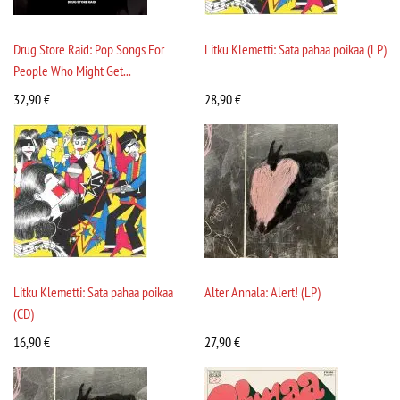
Drug Store Raid: Pop Songs For
Litku Klemetti: Sata pahaa poikaa (LP)
People Who Might Get...
32,90
€
28,90
€
Litku Klemetti: Sata pahaa poikaa
Alter Annala: Alert! (LP)
(CD)
16,90
€
27,90
€