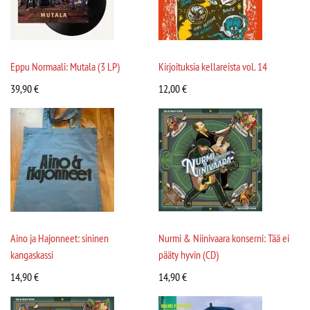
Eppu Normaali: Mutala (3 LP)
Kirjoituksia kellareista vol. 14
39,90
€
12,00
€
Aino ja Hajonneet: sininen
Nurmi & Niinivaara konserni: Tää ei
kangaskassi
pääty hyvin (CD)
14,90
€
14,90
€