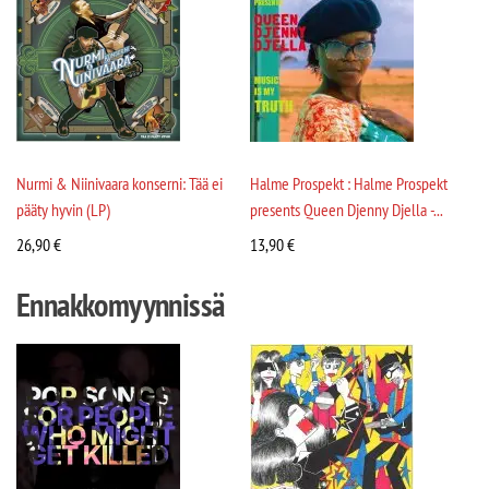
Nurmi & Niinivaara konserni: Tää ei
Halme Prospekt : Halme Prospekt
pääty hyvin (LP)
presents Queen Djenny Djella -...
26,90
€
13,90
€
Ennakkomyynnissä