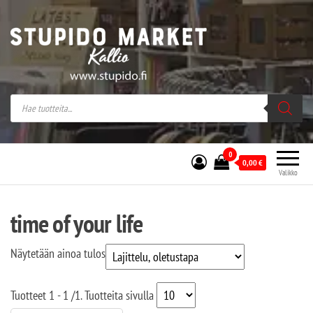
Stupido Market – verkossa ja kivijalassa
Stupido Market on vaihtoehtomusaan
erikoistunut verkko- sekä
kivijalkakauppa Helsingissä Kallion
sydämessä.
0
0,00
€
Valikko
time of your life
Näytetään ainoa tulos
Tuotteet
1 - 1
/
1
. Tuotteita sivulla