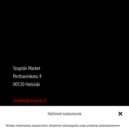
Stupido Market
Porthaninkatu 4
00530 Helsinki
market@stupido.fi
+358 50 4708664
Hallinnoi suostumusta
Avoinna:
Parhaan kokemuksen tarjoamiseksi käytämme teknologioita, kuten evästeitä, tallentaaksemme