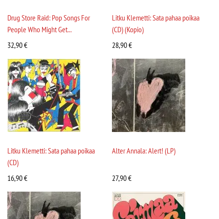
Drug Store Raid: Pop Songs For
Litku Klemetti: Sata pahaa poikaa
People Who Might Get...
(CD) (Kopio)
32,90
€
28,90
€
Litku Klemetti: Sata pahaa poikaa
Alter Annala: Alert! (LP)
(CD)
16,90
€
27,90
€