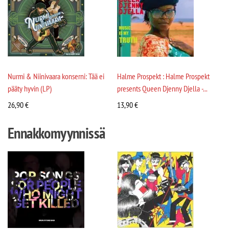
Nurmi & Niinivaara konserni: Tää ei
Halme Prospekt : Halme Prospekt
pääty hyvin (LP)
presents Queen Djenny Djella -...
26,90
€
13,90
€
Ennakkomyynnissä