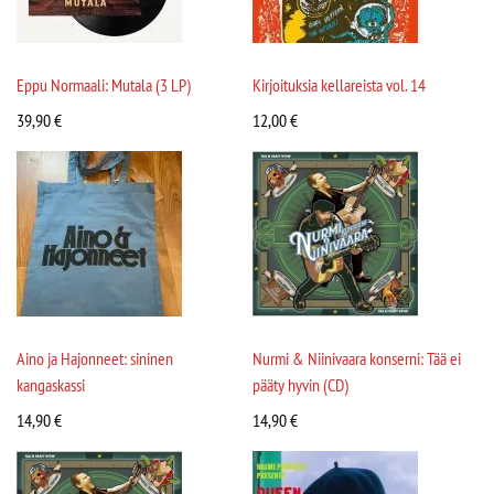
Eppu Normaali: Mutala (3 LP)
Kirjoituksia kellareista vol. 14
39,90
€
12,00
€
Aino ja Hajonneet: sininen
Nurmi & Niinivaara konserni: Tää ei
kangaskassi
pääty hyvin (CD)
14,90
€
14,90
€