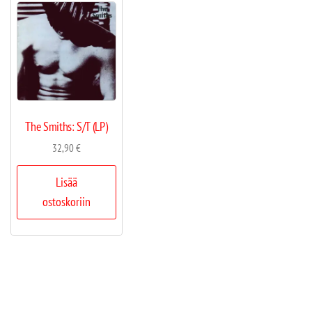
The Smiths: S/T (LP)
32,90
€
Lisää
ostoskoriin