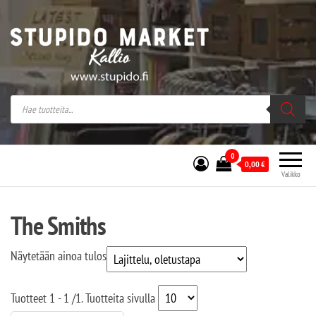
Stupido Market – verkossa ja kivijalassa
Stupido Market on vaihtoehtomusaan
erikoistunut verkko- sekä
kivijalkakauppa Helsingissä Kallion
sydämessä.
0
0,00
€
Valikko
The Smiths
Näytetään ainoa tulos
Tuotteet
1 - 1
/
1
. Tuotteita sivulla