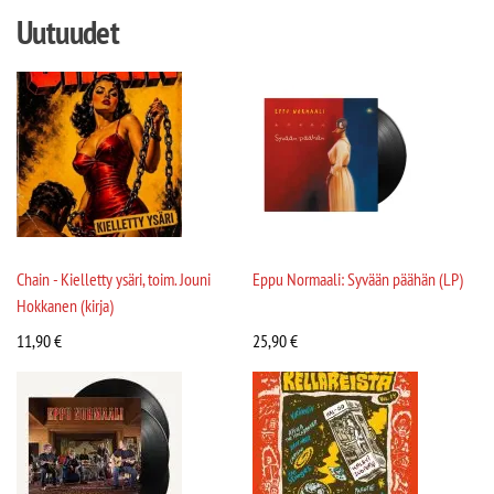
Uutuudet
Chain - Kielletty ysäri, toim. Jouni
Eppu Normaali: Syvään päähän (LP)
Hokkanen (kirja)
11,90
€
25,90
€