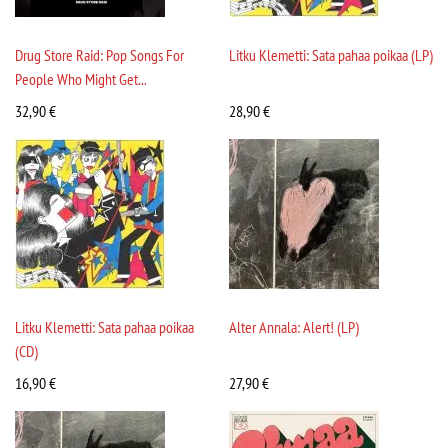
Drug Store Raid: Pop Songs For
Litku Klemetti: Sata pahaa poikaa (LP)
People Who Might Get...
32,90
€
28,90
€
Litku Klemetti: Sata pahaa poikaa
Alter Annala: Alert! (LP)
(CD)
16,90
€
27,90
€