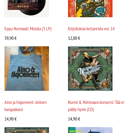
Eppu Normaali: Mutala (3 LP)
Kirjoituksia kellareista vol. 14
39,90
€
12,00
€
Aino ja Hajonneet: sininen
Nurmi & Niinivaara konserni: Tää ei
kangaskassi
pääty hyvin (CD)
14,90
€
14,90
€