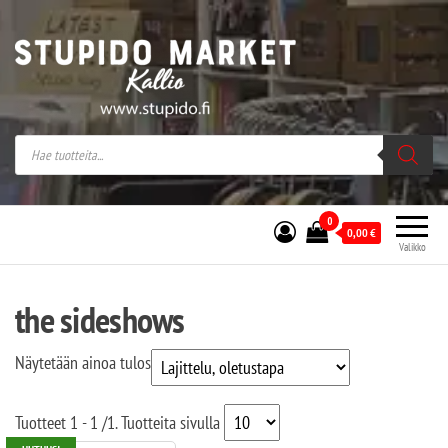
Stupido Market – verkossa ja kivijalassa
Stupido Market on vaihtoehtomusaan
erikoistunut verkko- sekä
kivijalkakauppa Helsingissä Kallion
sydämessä.
0
0,00
€
Valikko
the sideshows
Näytetään ainoa tulos
Tuotteet
1 - 1
/
1
. Tuotteita sivulla