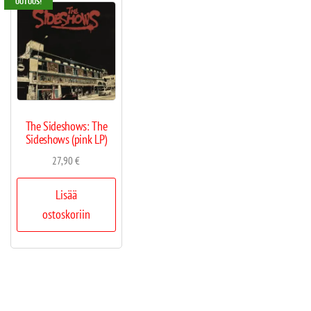
UUTUUS!
The Sideshows: The
Sideshows (pink LP)
27,90
€
Lisää
ostoskoriin