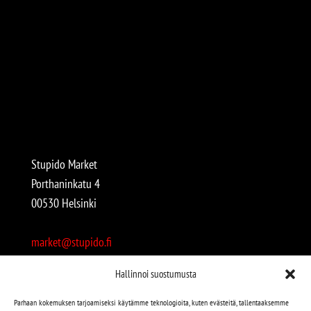
Stupido Market
Porthaninkatu 4
00530 Helsinki
market@stupido.fi
+358 50 4708664
Hallinnoi suostumusta
Avoinna:
Parhaan kokemuksen tarjoamiseksi käytämme teknologioita, kuten evästeitä, tallentaaksemme