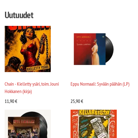
Uutuudet
Chain - Kielletty ysäri, toim. Jouni
Eppu Normaali: Syvään päähän (LP)
Hokkanen (kirja)
11,90
€
25,90
€