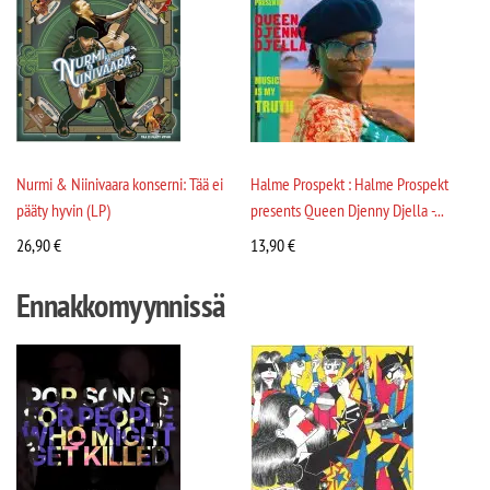
Nurmi & Niinivaara konserni: Tää ei
Halme Prospekt : Halme Prospekt
pääty hyvin (LP)
presents Queen Djenny Djella -...
26,90
€
13,90
€
Ennakkomyynnissä