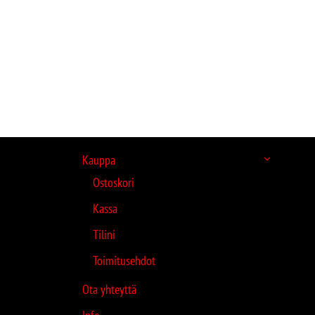
Kauppa
Ostoskori
Kassa
Tilini
Toimitusehdot
Ota yhteyttä