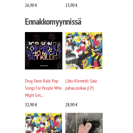
26,90
€
13,90
€
Ennakkomyynnissä
Drug Store Raid: Pop
Litku Klemetti: Sata
Songs For People Who
pahaa poikaa (LP)
Might Get...
32,90
€
28,90
€