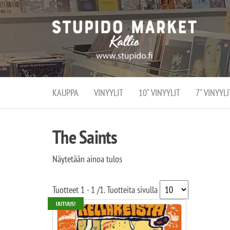
Stupi
Stupido M
vaihtoeht
Marke
erikoistun
verko
verkko- se
kivijalka
ja
Helsingiss
kivija
Kallion
KAUPPA
VINYYLIT
10" VINYYLIT
7" VINYYLI
sydämessä
The Saints
Näytetään ainoa tulos
Tuotteet
1 - 1
/
1
. Tuotteita sivulla
UUTUUS!