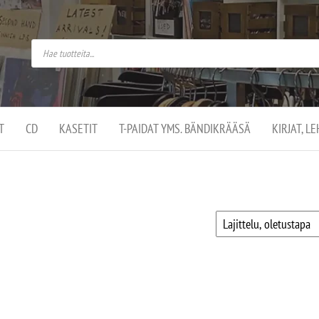
do
arket on
omusaan
t –
ut
ssa
kä
kauppa
ä
lassa
T
CD
KASETIT
T-PAIDAT YMS. BÄNDIKRÄÄSÄ
KIRJAT, L
.