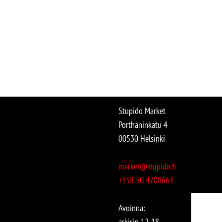
Stupido Market
Porthaninkatu 4
00530 Helsinki
market@stupido.fi
+358 50 4708664
Avoinna:
arkisin 12-18