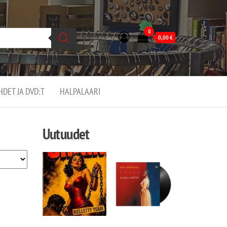
0
0,00
€
EHDET JA DVD:T
HALPALAARI
Uutuudet