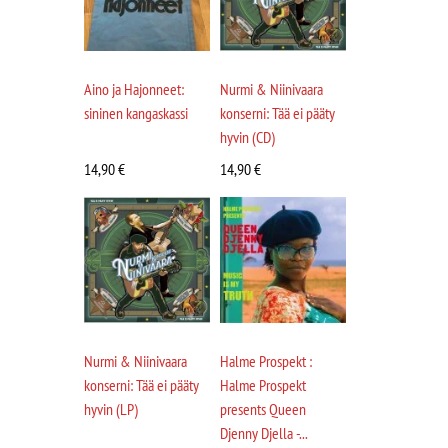
Aino ja Hajonneet:
Nurmi & Niinivaara
sininen kangaskassi
konserni: Tää ei pääty
hyvin (CD)
14,90
€
14,90
€
Nurmi & Niinivaara
Halme Prospekt :
konserni: Tää ei pääty
Halme Prospekt
hyvin (LP)
presents Queen
Djenny Djella -...