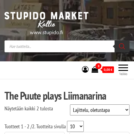
Stupido Market – verkossa ja kivijalassa
Stupido Market on vaihtoehtomusaan
erikoistunut verkko- sekä
kivijalkakauppa Helsingissä Kallion
sydämessä.
0
0,00
€
Valikko
The Puute plays Liimanarina
Näytetään kaikki 2 tulosta
Tuotteet
1 - 2
/
2
. Tuotteita sivulla