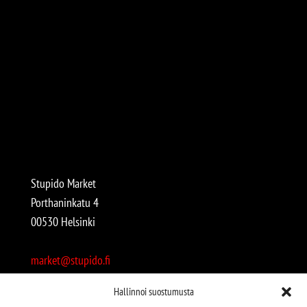
Stupido Market
Porthaninkatu 4
00530 Helsinki
market@stupido.fi
+358 50 4708664
Hallinnoi suostumusta