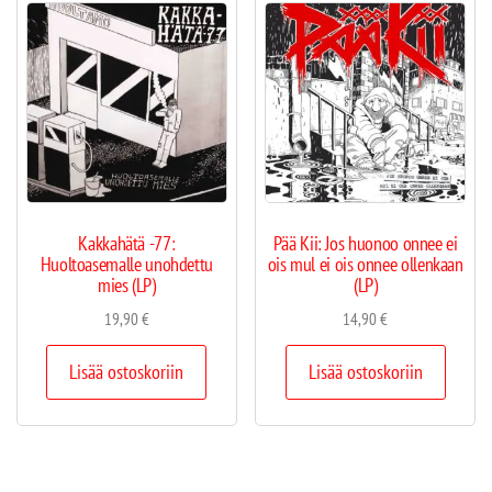
Kakkahätä -77:
Pää Kii: Jos huonoo onnee ei
Huoltoasemalle unohdettu
ois mul ei ois onnee ollenkaan
mies (LP)
(LP)
19,90
€
14,90
€
Lisää ostoskoriin
Lisää ostoskoriin