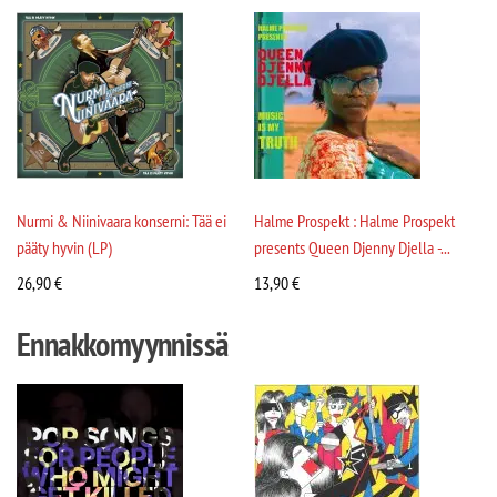
Nurmi & Niinivaara konserni: Tää ei
Halme Prospekt : Halme Prospekt
pääty hyvin (LP)
presents Queen Djenny Djella -...
26,90
€
13,90
€
Ennakkomyynnissä