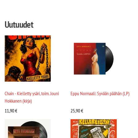
Uutuudet
Chain - Kielletty ysäri, toim. Jouni
Eppu Normaali: Syvään päähän (LP)
Hokkanen (kirja)
11,90
€
25,90
€