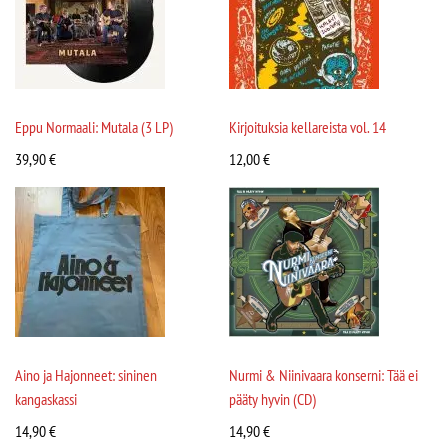
Eppu Normaali: Mutala (3 LP)
Kirjoituksia kellareista vol. 14
39,90
€
12,00
€
Aino ja Hajonneet: sininen
Nurmi & Niinivaara konserni: Tää ei
kangaskassi
pääty hyvin (CD)
14,90
€
14,90
€