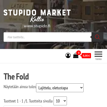
Stupido Market – verkossa ja kivijalassa
Stupido Market on vaihtoehtomusaan
erikoistunut verkko- sekä
kivijalkakauppa Helsingissä Kallion
sydämessä.
0
0,00
€
Valikko
The Fold
Näytetään ainoa tulos
Tuotteet
1 - 1
/
1
. Tuotteita sivulla