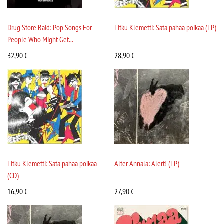
Drug Store Raid: Pop Songs For
Litku Klemetti: Sata pahaa poikaa (LP)
People Who Might Get...
32,90
€
28,90
€
Litku Klemetti: Sata pahaa poikaa
Alter Annala: Alert! (LP)
(CD)
16,90
€
27,90
€