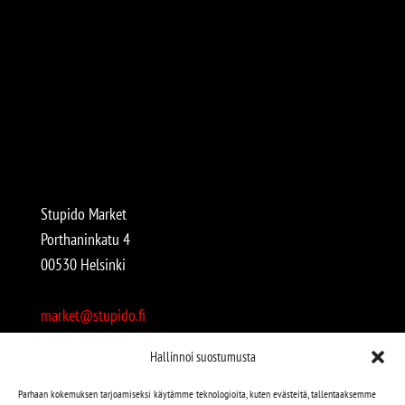
Stupido Market
Porthaninkatu 4
00530 Helsinki
market@stupido.fi
+358 50 4708664
Hallinnoi suostumusta
Avoinna:
Parhaan kokemuksen tarjoamiseksi käytämme teknologioita, kuten evästeitä, tallentaaksemme