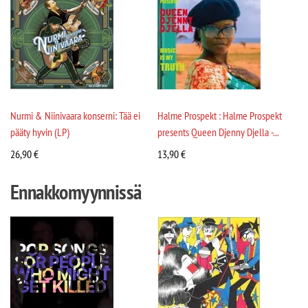
Nurmi & Niinivaara konserni: Tää ei
Halme Prospekt : Halme Prospekt
pääty hyvin (LP)
presents Queen Djenny Djella -...
26,90
€
13,90
€
Ennakkomyynnissä