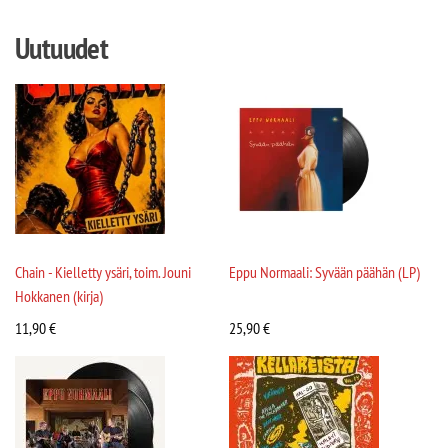
Uutuudet
Chain - Kielletty ysäri, toim. Jouni
Eppu Normaali: Syvään päähän (LP)
Hokkanen (kirja)
11,90
€
25,90
€