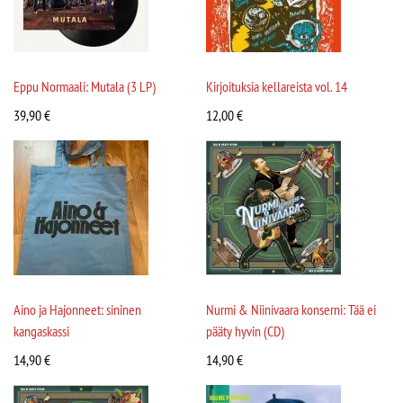
Eppu Normaali: Mutala (3 LP)
Kirjoituksia kellareista vol. 14
39,90
€
12,00
€
Aino ja Hajonneet: sininen
Nurmi & Niinivaara konserni: Tää ei
kangaskassi
pääty hyvin (CD)
14,90
€
14,90
€