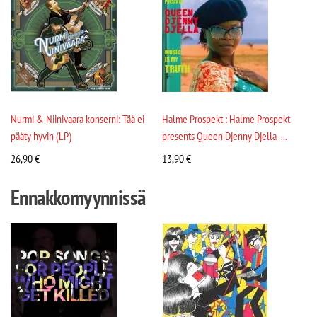
Nurmi & Niinivaara konserni: Tää ei
Halme Prospekt : Halme Prospekt
pääty hyvin (LP)
presents Queen Djenny Djella -...
26,90
€
13,90
€
Ennakkomyynnissä