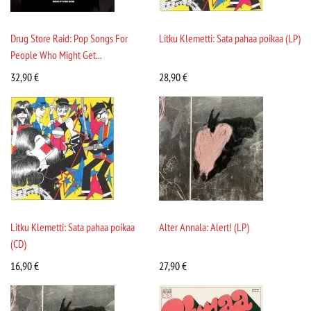
Drug Store Raid: Pop Songs For
Litku Klemetti: Sata pahaa poikaa (LP)
People Who Might Get...
32,90
€
28,90
€
Litku Klemetti: Sata pahaa poikaa
Alter Annala: Alert! (LP)
(CD)
16,90
€
27,90
€