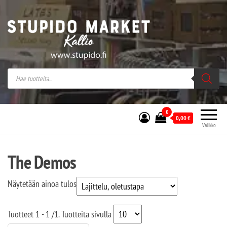
Stupido Market – verkossa ja kivijalassa
Stupido Market on vaihtoehtomusaan
erikoistunut verkko- sekä
kivijalkakauppa Helsingissä Kallion
sydämessä.
0
0,00
€
Valikko
The Demos
Näytetään ainoa tulos
Tuotteet
1 - 1
/
1
. Tuotteita sivulla