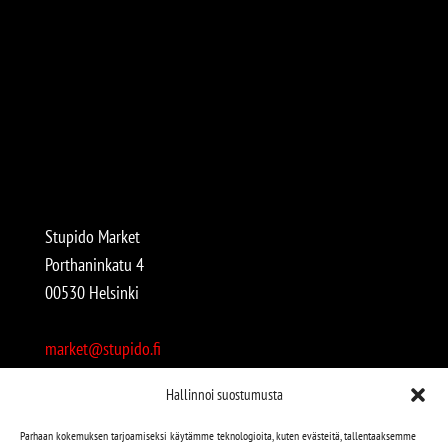
Stupido Market
Porthaninkatu 4
00530 Helsinki
market@stupido.fi
+358 50 4708664
Hallinnoi suostumusta
Avoinna:
Parhaan kokemuksen tarjoamiseksi käytämme teknologioita, kuten evästeitä, tallentaaksemme