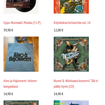
Eppu Normaali: Mutala (3 LP)
Kirjoituksia kellareista vol. 14
39,90
€
12,00
€
Aino ja Hajonneet: sininen
Nurmi & Niinivaara konserni: Tää ei
kangaskassi
pääty hyvin (CD)
14,90
€
14,90
€