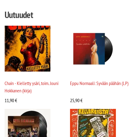
Uutuudet
Chain - Kielletty ysäri, toim. Jouni
Eppu Normaali: Syvään päähän (LP)
Hokkanen (kirja)
11,90
€
25,90
€