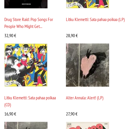
Drug Store Raid: Pop Songs For
Litku Klemetti: Sata pahaa poikaa (LP)
People Who Might Get...
32,90
€
28,90
€
Litku Klemetti: Sata pahaa poikaa
Alter Annala: Alert! (LP)
(CD)
16,90
€
27,90
€