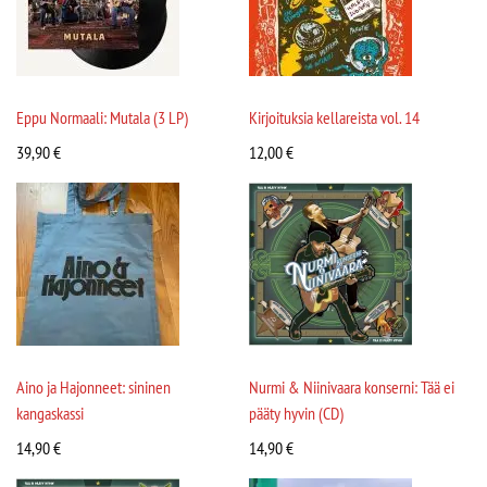
Eppu Normaali: Mutala (3 LP)
Kirjoituksia kellareista vol. 14
39,90
€
12,00
€
Aino ja Hajonneet: sininen
Nurmi & Niinivaara konserni: Tää ei
kangaskassi
pääty hyvin (CD)
14,90
€
14,90
€