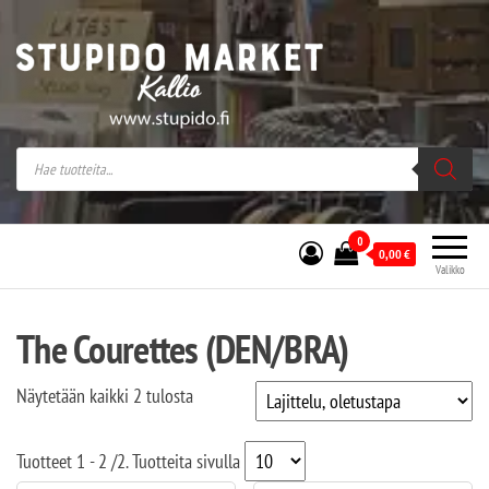
Stupido Market – verkossa ja kivijalassa
Stupido Market on vaihtoehtomusaan
erikoistunut verkko- sekä
kivijalkakauppa Helsingissä Kallion
sydämessä.
0
0,00
€
Valikko
The Courettes (DEN/BRA)
Näytetään kaikki 2 tulosta
Tuotteet
1 - 2
/
2
. Tuotteita sivulla