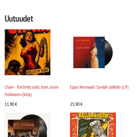
Uutuudet
Chain - Kielletty ysäri, toim. Jouni
Eppu Normaali: Syvään päähän (LP)
Hokkanen (kirja)
11,90
€
25,90
€