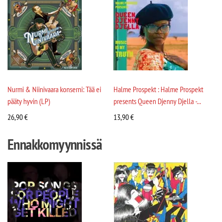
Nurmi & Niinivaara konserni: Tää ei
Halme Prospekt : Halme Prospekt
pääty hyvin (LP)
presents Queen Djenny Djella -...
26,90
€
13,90
€
Ennakkomyynnissä