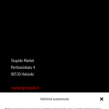
Stupido Market
Porthaninkatu 4
00530 Helsinki
market@stupido.fi
+358 50 4708664
Hallinnoi suostumusta
Avoinna:
Parhaan kokemuksen tarjoamiseksi käytämme teknologioita, kuten evästeitä, tallentaaksemme