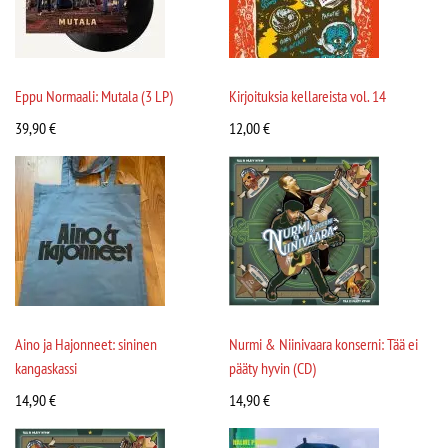
Eppu Normaali: Mutala (3 LP)
Kirjoituksia kellareista vol. 14
39,90
€
12,00
€
Aino ja Hajonneet: sininen
Nurmi & Niinivaara konserni: Tää ei
kangaskassi
pääty hyvin (CD)
14,90
€
14,90
€