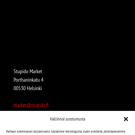
Stupido Market
Porthaninkatu 4
00530 Helsinki
market@stupido.fi
+358 50 4708664
Hallinnoi suostumusta
Avoinna:
Parhaan kokemuksen tarjoamiseksi käytämme teknologioita, kuten evästeitä, tallentaaksemme