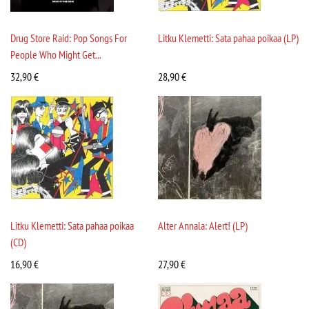
Drug Store Raid: Pop Songs For
Litku Klemetti: Sata pahaa poikaa (LP)
People Who Might Get...
32,90
€
28,90
€
Litku Klemetti: Sata pahaa poikaa
Alter Annala: Alert! (LP)
(CD)
16,90
€
27,90
€