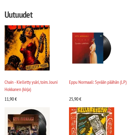
Uutuudet
Chain - Kielletty ysäri, toim. Jouni
Eppu Normaali: Syvään päähän (LP)
Hokkanen (kirja)
11,90
€
25,90
€