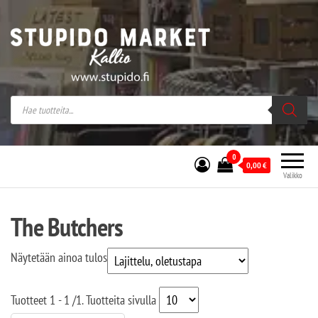
Stupido Market – verkossa ja kivijalassa
Stupido Market on vaihtoehtomusaan
erikoistunut verkko- sekä
kivijalkakauppa Helsingissä Kallion
sydämessä.
0
0,00
€
Valikko
The Butchers
Näytetään ainoa tulos
Tuotteet
1 - 1
/
1
. Tuotteita sivulla