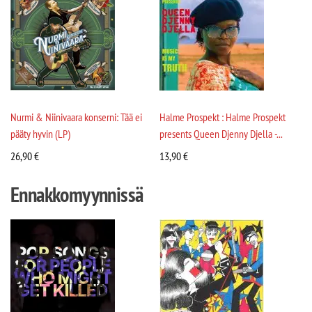
Nurmi & Niinivaara konserni: Tää ei
Halme Prospekt : Halme Prospekt
pääty hyvin (LP)
presents Queen Djenny Djella -...
26,90
€
13,90
€
Ennakkomyynnissä