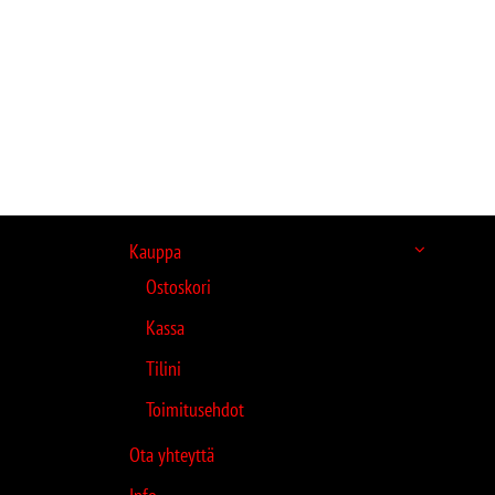
Kauppa
Ostoskori
Kassa
Tilini
Toimitusehdot
Ota yhteyttä