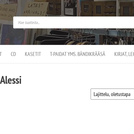
do
arket on
omusaan
t –
ut
ssa
kä
kauppa
ä
lassa
T
CD
KASETIT
T-PAIDAT YMS. BÄNDIKRÄÄSÄ
KIRJAT, L
.
Alessi