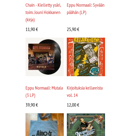
Chain - Kielletty ysäri,
Eppu Normaali: Syvään
toim. Jouni Hokkanen
päähän (LP)
(kirja)
11,90
€
25,90
€
Eppu Normaali: Mutala
Kirjoituksia kellareista
(3 LP)
vol. 14
39,90
€
12,00
€