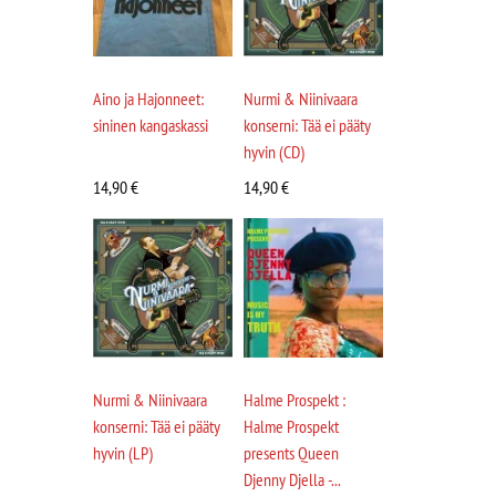
Aino ja Hajonneet:
Nurmi & Niinivaara
sininen kangaskassi
konserni: Tää ei pääty
hyvin (CD)
14,90
€
14,90
€
Nurmi & Niinivaara
Halme Prospekt :
konserni: Tää ei pääty
Halme Prospekt
hyvin (LP)
presents Queen
Djenny Djella -...