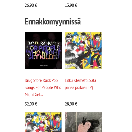
26,90
€
13,90
€
Ennakkomyynnissä
Drug Store Raid: Pop
Litku Klemetti: Sata
Songs For People Who
pahaa poikaa (LP)
Might Get...
32,90
€
28,90
€