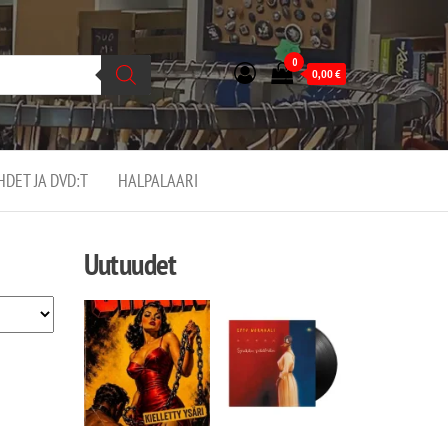
0
0,00
€
EHDET JA DVD:T
HALPALAARI
Uutuudet