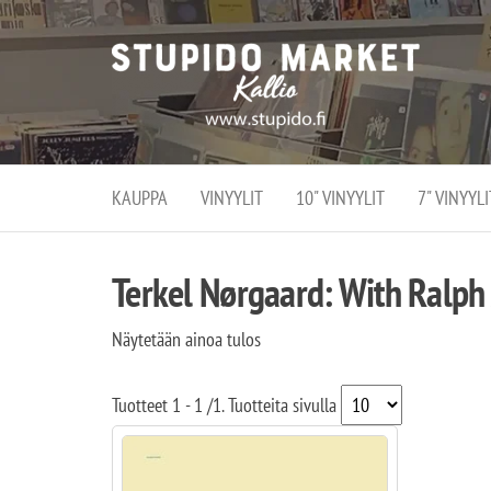
Stupi
Stupido M
vaihtoeht
Marke
erikoistun
verko
verkko- se
kivijalka
ja
Helsingiss
kivija
Kallion
KAUPPA
VINYYLIT
10" VINYYLIT
7" VINYYLI
sydämessä
Terkel Nørgaard: With Ralph 
Näytetään ainoa tulos
Tuotteet
1 - 1
/
1
. Tuotteita sivulla