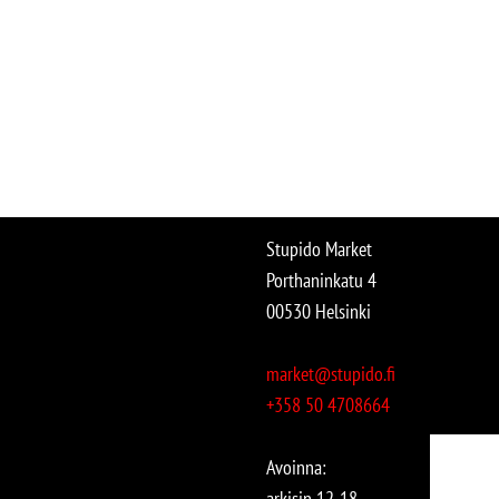
Stupido Market
Porthaninkatu 4
00530 Helsinki
market@stupido.fi
+358 50 4708664
Avoinna:
arkisin 12-18