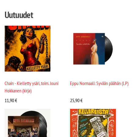
Uutuudet
Chain - Kielletty ysäri, toim. Jouni
Eppu Normaali: Syvään päähän (LP)
Hokkanen (kirja)
11,90
€
25,90
€