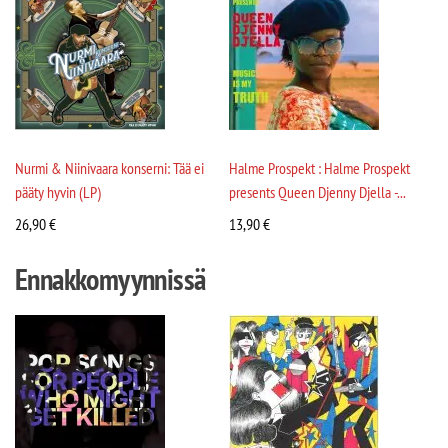
Nurmi & Niinivaara konserni: Tää ei
Halme Prospekt : Halme Prospekt
pääty hyvin (LP)
presents Queen Djenny Djella -...
26,90
€
13,90
€
Ennakkomyynnissä