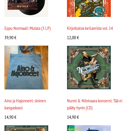
Eppu Normaali: Mutala (3 LP)
Kirjoituksia kellareista vol. 14
39,90
€
12,00
€
Aino ja Hajonneet: sininen
Nurmi & Niinivaara konserni: Tää ei
kangaskassi
pääty hyvin (CD)
14,90
€
14,90
€