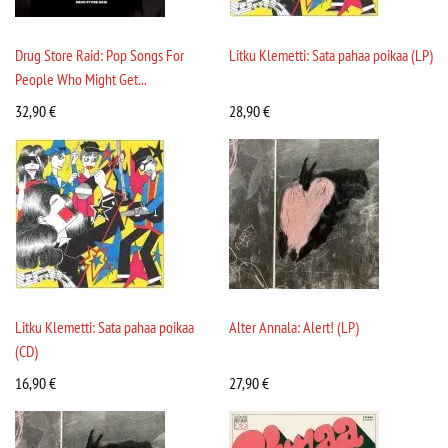
Drug Store Raid: Pop Songs For
Litku Klemetti: Sata pahaa poikaa (LP)
People Who Might Get...
32,90
€
28,90
€
Litku Klemetti: Sata pahaa poikaa
Alter Annala: Alert! (LP)
(CD)
16,90
€
27,90
€