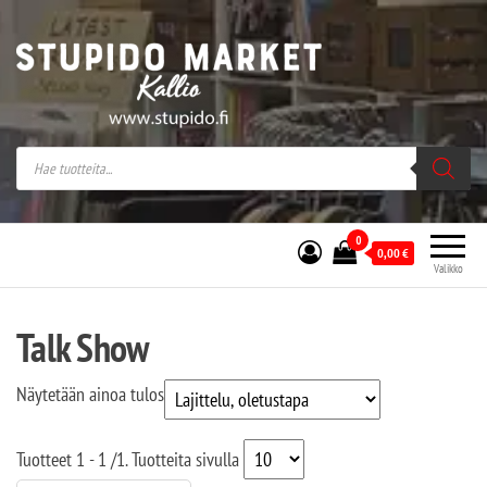
Stupido Market – verkossa ja kivijalassa
Stupido Market on vaihtoehtomusaan
erikoistunut verkko- sekä
kivijalkakauppa Helsingissä Kallion
sydämessä.
0
0,00
€
Valikko
Talk Show
Näytetään ainoa tulos
Tuotteet
1 - 1
/
1
. Tuotteita sivulla