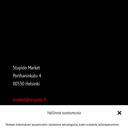
Stupido Market
Porthaninkatu 4
00530 Helsinki
market@stupido.fi
+358 50 4708664
Hallinnoi suostumusta
Avoinna:
Parhaan kokemuksen tarjoamiseksi käytämme teknologioita, kuten evästeitä, tallentaaksemme