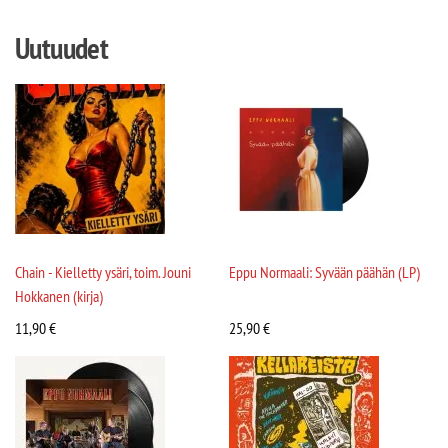
Uutuudet
Chain - Kielletty ysäri, toim. Jouni
Eppu Normaali: Syvään päähän (LP)
Hokkanen (kirja)
11,90
€
25,90
€