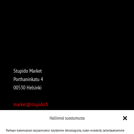
Stupido Market
Porthaninkatu 4
00530 Helsinki
market@stupido.fi
+358 50 4708664
Hallinnoi suostumusta
Avoinna:
Parhaan kokemuksen tarjoamiseksi käytämme teknologioita, kuten evästeitä, tallentaaksemme