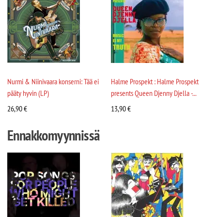
Nurmi & Niinivaara konserni: Tää ei
Halme Prospekt : Halme Prospekt
pääty hyvin (LP)
presents Queen Djenny Djella -...
26,90
€
13,90
€
Ennakkomyynnissä