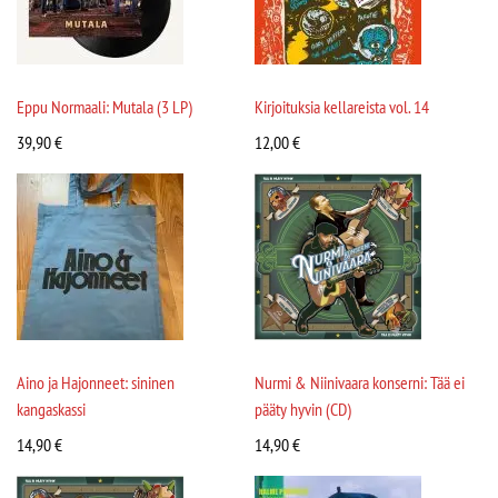
Eppu Normaali: Mutala (3 LP)
Kirjoituksia kellareista vol. 14
39,90
€
12,00
€
Aino ja Hajonneet: sininen
Nurmi & Niinivaara konserni: Tää ei
kangaskassi
pääty hyvin (CD)
14,90
€
14,90
€