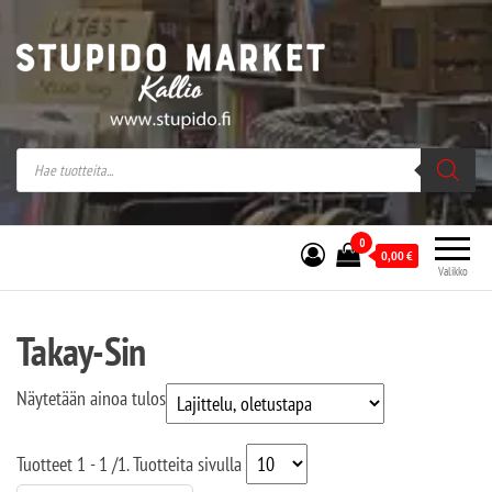
Stupido Market – verkossa ja kivijalassa
Stupido Market on vaihtoehtomusaan
erikoistunut verkko- sekä
kivijalkakauppa Helsingissä Kallion
sydämessä.
0
0,00
€
Valikko
Takay-Sin
Näytetään ainoa tulos
Tuotteet
1 - 1
/
1
. Tuotteita sivulla