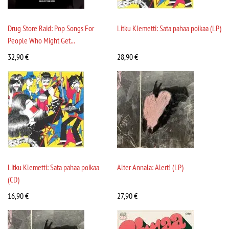
Drug Store Raid: Pop Songs For
Litku Klemetti: Sata pahaa poikaa (LP)
People Who Might Get...
32,90
€
28,90
€
Litku Klemetti: Sata pahaa poikaa
Alter Annala: Alert! (LP)
(CD)
16,90
€
27,90
€