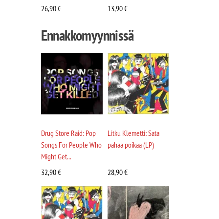
26,90
€
13,90
€
Ennakkomyynnissä
Drug Store Raid: Pop
Litku Klemetti: Sata
Songs For People Who
pahaa poikaa (LP)
Might Get...
32,90
€
28,90
€