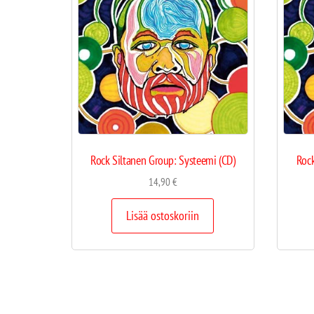
Rock Siltanen Group: Systeemi (CD)
Rock
14,90
€
Lisää ostoskoriin