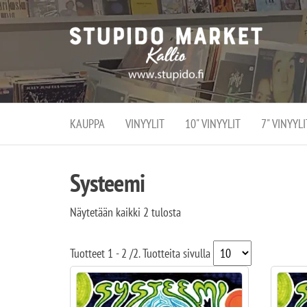
Stupi
Stupido M
vaihtoeht
Marke
erikoistun
verko
verkko- se
kivijalka
ja
Helsingiss
kivija
Kallion
KAUPPA
VINYYLIT
10" VINYYLIT
7" VINYYLI
sydämessä
Systeemi
Näytetään kaikki 2 tulosta
Tuotteet
1 - 2
/
2
. Tuotteita sivulla