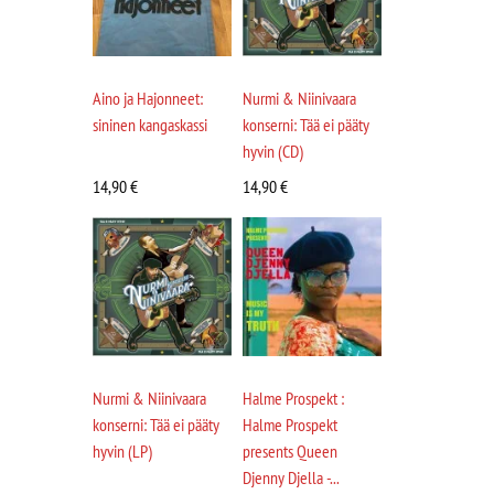
Aino ja Hajonneet:
Nurmi & Niinivaara
sininen kangaskassi
konserni: Tää ei pääty
hyvin (CD)
14,90
€
14,90
€
Nurmi & Niinivaara
Halme Prospekt :
konserni: Tää ei pääty
Halme Prospekt
hyvin (LP)
presents Queen
Djenny Djella -...