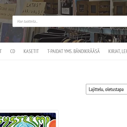
do
arket on
omusaan
t –
ut
ssa
kä
kauppa
ä
lassa
T
CD
KASETIT
T-PAIDAT YMS. BÄNDIKRÄÄSÄ
KIRJAT, L
.