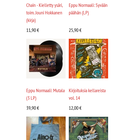
Chain - Kielletty ysäri,
Eppu Normaali: Syvään
toim. Jouni Hokkanen
päähän (LP)
(kirja)
11,90
€
25,90
€
Eppu Normaali: Mutala
Kirjoituksia kellareista
(3 LP)
vol. 14
39,90
€
12,00
€