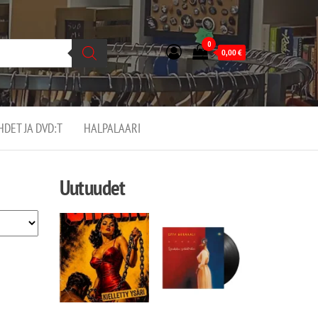
0
0,00
€
EHDET JA DVD:T
HALPALAARI
Uutuudet