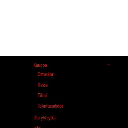
Kauppa
Ostoskori
Kassa
Tilini
Toimitusehdot
Ota yhteyttä