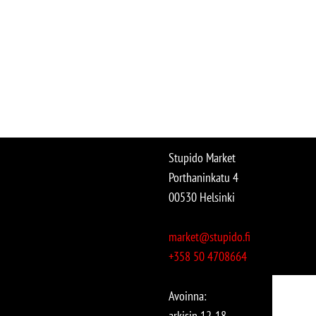
Stupido Market
Porthaninkatu 4
00530 Helsinki
market@stupido.fi
+358 50 4708664
Avoinna:
arkisin 12-18