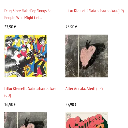
Drug Store Raid: Pop Songs For
Litku Klemetti: Sata pahaa poikaa (LP)
People Who Might Get...
32,90
€
28,90
€
Litku Klemetti: Sata pahaa poikaa
Alter Annala: Alert! (LP)
(CD)
16,90
€
27,90
€