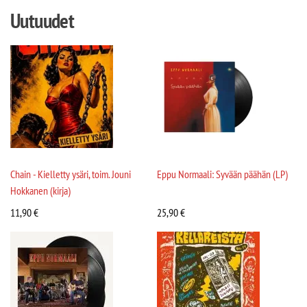
Uutuudet
Chain - Kielletty ysäri, toim. Jouni
Eppu Normaali: Syvään päähän (LP)
Hokkanen (kirja)
11,90
€
25,90
€