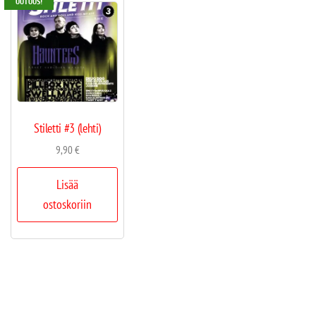
UUTUUS!
Stiletti #3 (lehti)
9,90
€
Lisää
ostoskoriin