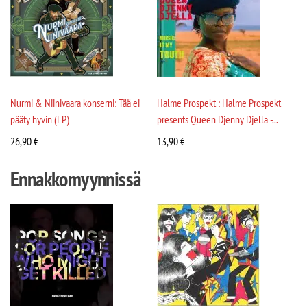
Nurmi & Niinivaara konserni: Tää ei
Halme Prospekt : Halme Prospekt
pääty hyvin (LP)
presents Queen Djenny Djella -...
26,90
€
13,90
€
Ennakkomyynnissä