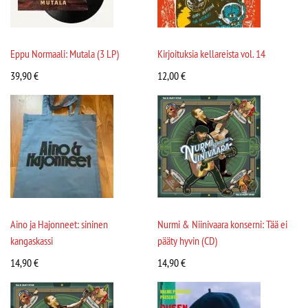
Eppu Normaali: Mutala (3 LP)
Kirjoituksia kellareista vol. 14
39,90
€
12,00
€
Aino ja Hajonneet: sininen
Nurmi & Niinivaara konserni: Tää ei
kangaskassi
pääty hyvin (CD)
14,90
€
14,90
€