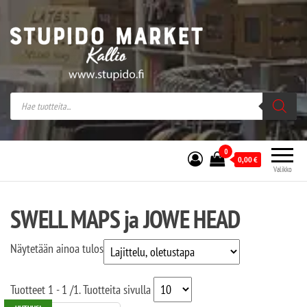
Stupido Market – verkossa ja kivijalassa
Stupido Market on vaihtoehtomusaan
erikoistunut verkko- sekä
kivijalkakauppa Helsingissä Kallion
sydämessä.
0
0,00
€
Valikko
SWELL MAPS ja JOWE HEAD
Näytetään ainoa tulos
Tuotteet
1 - 1
/
1
. Tuotteita sivulla